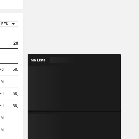
SEK
2023
2024
2025
Ma Liste
Md
58,21 Md
58,35 Md
61,13 Md
 M
-75 M
-83 M
-79 M
Md
58,14 Md
58,27 Md
61,05 Md
Md
58,14 Md
58,27 Md
61,05 Md
 M
119 M
129 M
262 M
 M
276 M
153 M
230 M