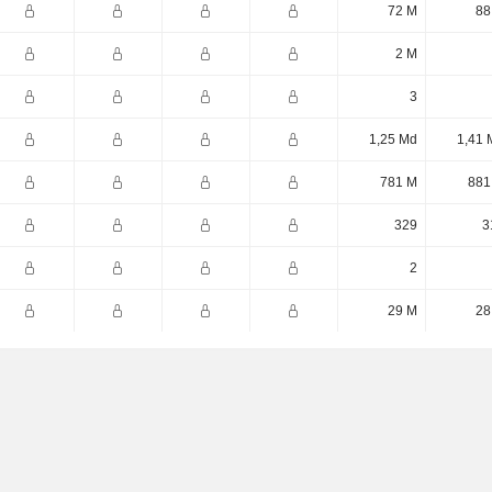
72 M
88
2 M
3
1,25 Md
1,41 
781 M
881
329
3
2
29 M
28