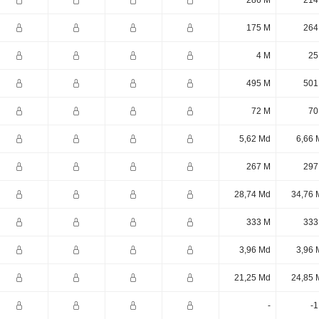
286 M
214
175 M
264
4 M
25
495 M
501
72 M
70
5,62 Md
6,66 
267 M
297
28,74 Md
34,76 
333 M
333
3,96 Md
3,96 
21,25 Md
24,85 
-
-1