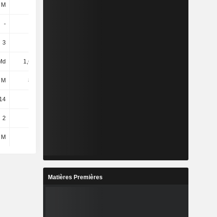
 M
96 M
128 M
136 M
-
29 M
52 M
48 M
3
3
3
3
Md
1,69 Md
1,61 Md
1,58 Md
 M
800 M
546 M
656 M
14
273
291
301
2
2
1
-
 M
32 M
40 M
48 M
Matières Premières