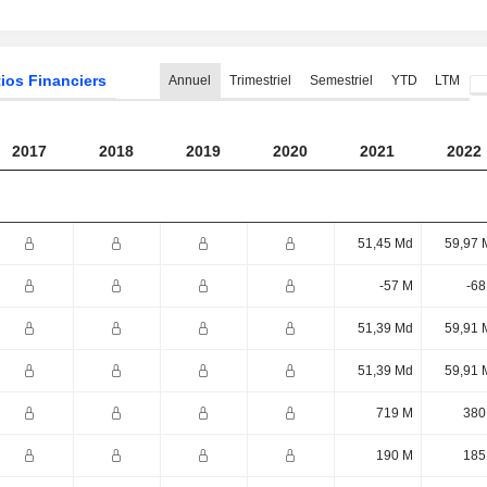
ios Financiers
Annuel
Trimestriel
Semestriel
YTD
LTM
2017
2018
2019
2020
2021
2022
51,45 Md
59,97 
-57 M
-68
51,39 Md
59,91 
51,39 Md
59,91 
719 M
380
190 M
185