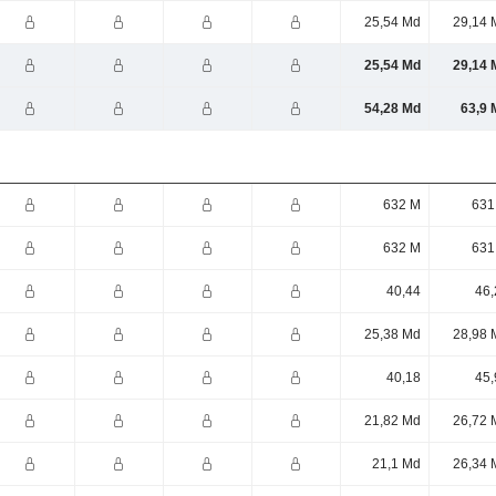
25,54 Md
29,14 
25,54 Md
29,14 
54,28 Md
63,9 
632 M
631
632 M
631
40,44
46,
25,38 Md
28,98 
40,18
45,
21,82 Md
26,72 
21,1 Md
26,34 