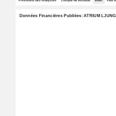
Prévisions des Analystes
Compte de Résultat
Bilan
Flux d
Données Financières Publiées: ATRIUM LJU