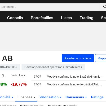
Conseils
Portefeuilles
Listes
Trading
Sc
 AB
Ajouter à une liste
Rapp
0024320832
Développement et opérations immobilières
. 5j.
Varia. 1 janv.
17/07
Moody's confirme la note Baa2 d'Atrium Ljungberg avec une perspective stable
38%
-19,77%
17/07
Moody's confirme la note de crédit d'Atrium Ljungberg
Société
Finances
Valorisation
Consensus
Ratings