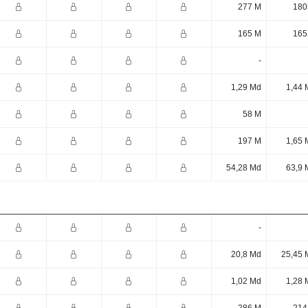
277 M
180
165 M
165
-
1,29 Md
1,44 
58 M
197 M
1,65 
54,28 Md
63,9 
-
20,8 Md
25,45 
1,02 Md
1,28 