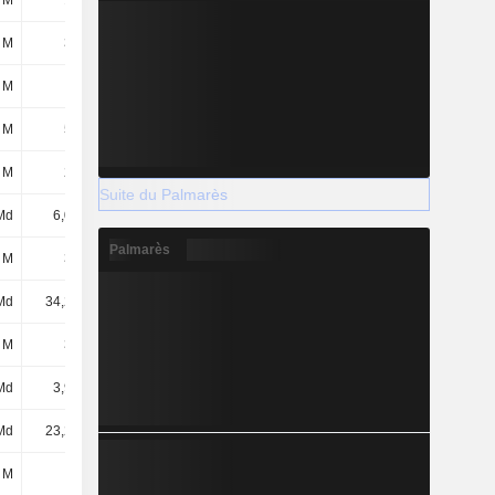
 M
169 M
203 M
192 M
 M
301 M
256 M
281 M
 M
38 M
33 M
13 M
 M
516 M
602 M
640 M
 M
237 M
18 M
57 M
Suite du Palmarès
Md
6,06 Md
6,11 Md
6,37 Md
Palmarès
 M
329 M
335 M
348 M
Md
34,26 Md
33,65 Md
36,11 Md
 M
333 M
333 M
333 M
Md
3,96 Md
3,96 Md
3,96 Md
Md
23,23 Md
23,64 Md
24 Md
 M
-
-1 M
-