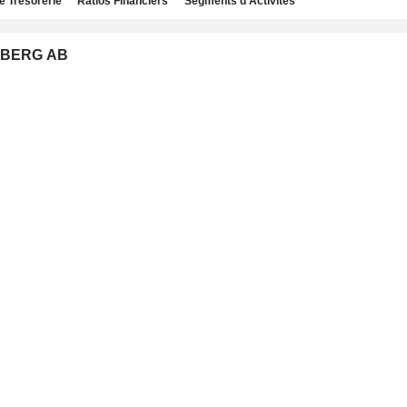
e Trésorerie
Ratios Financiers
Segments d'Activités
NGBERG AB