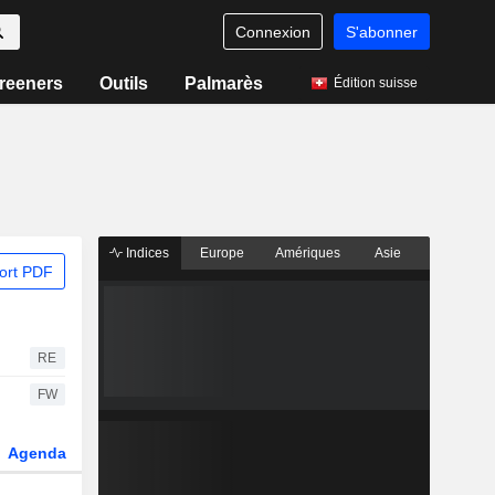
Connexion
S'abonner
reeners
Outils
Palmarès
Édition suisse
Indices
Europe
Amériques
Asie
ort PDF
RE
FW
Agenda
Secteur
Dérivés
Fonds et ETFs