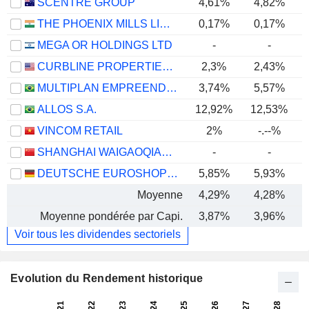
SCENTRE GROUP
4,61%
4,82%
THE PHOENIX MILLS LIMITED
0,17%
0,17%
MEGA OR HOLDINGS LTD
-
-
CURBLINE PROPERTIES CORP.
2,3%
2,43%
MULTIPLAN EMPREENDIMENTOS IMOBILIARIOS S.A.
3,74%
5,57%
ALLOS S.A.
12,92%
12,53%
VINCOM RETAIL
2%
-.--%
SHANGHAI WAIGAOQIAO FREE TRADE ZONE GROUP CO., LTD.
-
-
DEUTSCHE EUROSHOP AG
5,85%
5,93%
Moyenne
4,29%
4,28%
Moyenne pondérée par Capi.
3,87%
3,96%
Voir tous les dividendes sectoriels
Evolution du Rendement historique