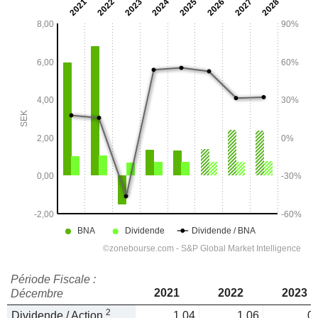
Période Fiscale :
2021
2022
2023
Décembre
2
Dividende / Action
1,04
1,06
0,