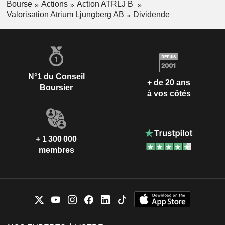
Bourse
Actions
Action ATRLJ B
Valorisation Atrium Ljungberg AB
Dividende
N°1 du Conseil
+ de 20 ans
Boursier
à vos côtés
+ 1 300 000
membres