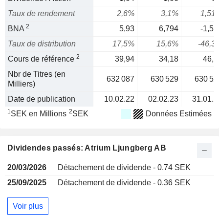
Taux de rendement
2,6%
3,1%
1,51
2
BNA
5,93
6,794
-1,51
Taux de distribution
17,5%
15,6%
-46,3
2
Cours de référence
39,94
34,18
46,2
Nbr de Titres (en
632 087
630 529
630 52
Milliers)
Date de publication
10.02.22
02.02.23
31.01.2
1
2
SEK en Millions
SEK
Données Estimées
Dividendes passés: Atrium Ljungberg AB
20/03/2026
Détachement de dividende - 0.74 SEK
25/09/2025
Détachement de dividende - 0.36 SEK
Voir plus