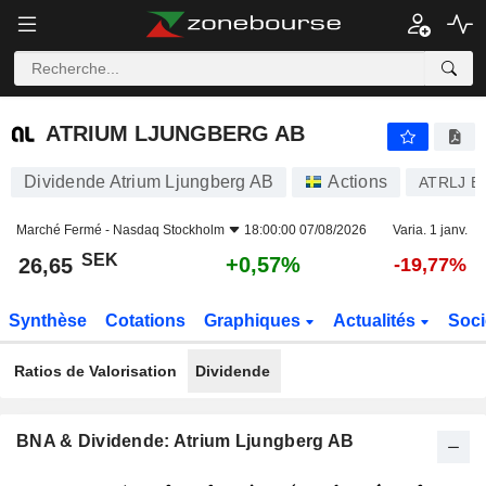
ATRIUM LJUNGBERG AB
26,65
kr
+0,57%
ATRIUM LJUNGBERG AB
Dividende Atrium Ljungberg AB
Actions
ATRLJ B
Marché Fermé -
Nasdaq Stockholm
18:00:00 07/08/2026
Varia. 1 janv.
SEK
+0,57%
26,65
-19,77%
Synthèse
Cotations
Graphiques
Actualités
Soci
Ratios de Valorisation
Dividende
BNA & Dividende: Atrium Ljungberg AB