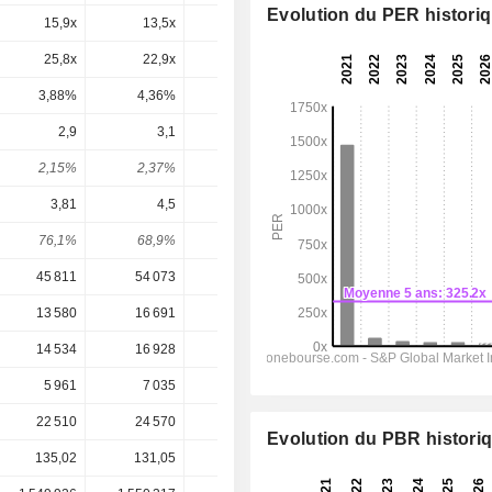
Evolution du PER histori
15,9x
13,5x
16,8x
12,7x
11,2x
25,8x
22,9x
26,5x
28x
20,2x
3,88%
4,36%
3,78%
3,57%
4,94%
2,9
3,1
3,2
3,325
3,527
2,15%
2,37%
1,72%
2,07%
2,2%
3,81
4,5
6,54
7,8
8,957
76,1%
68,9%
48,9%
42,6%
39,4%
45 811
54 073
58 739
63 271
66 851
13 580
16 691
19 476
22 269
24 395
14 534
16 928
18 478
21 088
23 265
5 961
7 035
10 225
12 070
13 716
22 510
24 570
23 374
19 780
12 308
Evolution du PBR histori
135,02
131,05
185,60
160,54
160,54