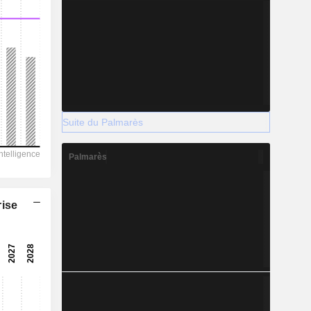
Suite du Palmarès
Palmarès
rise