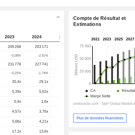
Compte de Résultat et
Estimations
2023
2024
2025
2026
2027
209 268
203 171
287 813
248 994
-
-0,08%
-2,91%
41,66%
-13,49%
-
231 778
227 741
311 187
268 775
261 303
-0,25%
-1,74%
36,64%
-13,63%
-2,78%
35,4x
29,1x
28,4x
20,6x
17,9x
5,39x
5,02x
5,96x
4,62x
4,1x
0,4x
1,6x
0,6x
1,1x
1,2x
4,57x
3,76x
4,9x
3,94x
3,72x
Plus de données financières
5,06x
4,21x
5,3x
4,25x
3,91x
17,1x
13,6x
16x
12,1x
10,7x