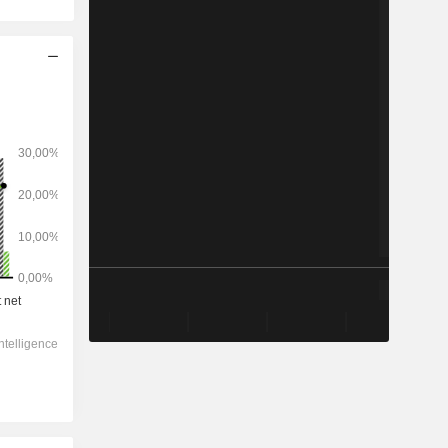
2028
-
-
253 073
-3,15%
15,6x
3,48x
1x
3,49x
3,55x
9,46x