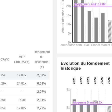
Rendement
VE /
du
 CA (Y)
Capi.($)
EBITDA (Y)
dividende
Evolution du Rendement
(Y)
historique
.25x
12.07x
2,07%
249 Md
2.29x
24.81x
0,58%
1 057 Md
-
-
2,07%
625 Md
.35x
15.3x
2,81%
435 Md
.85x
12.02x
2,72%
363 Md