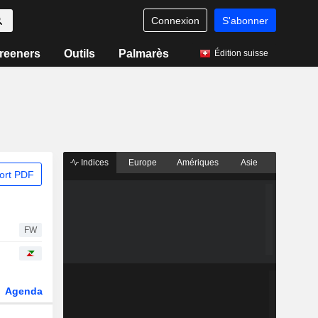
Connexion
S'abonner
reeners
Outils
Palmarès
Édition suisse
Indices
Europe
Amériques
Asie
ort PDF
FW
Agenda
Secteur
Dérivés
Fonds et ETFs