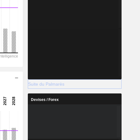
Suite du Palmarès
Devises / Forex