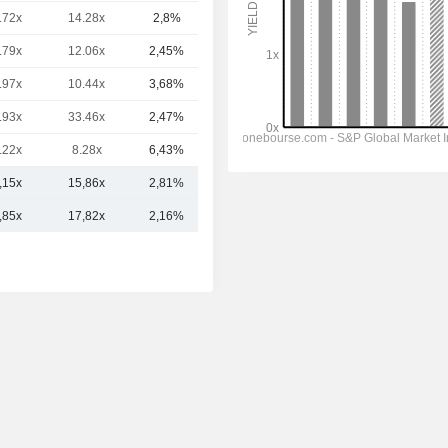
.72x
14.28x
2,8%
296 Md
.79x
12.06x
2,45%
222 Md
.97x
10.44x
3,68%
209 Md
.93x
33.46x
2,47%
165 Md
.22x
8.28x
6,43%
153 Md
,15x
15,86x
2,81%
377,33 Md
,85x
17,82x
2,16%