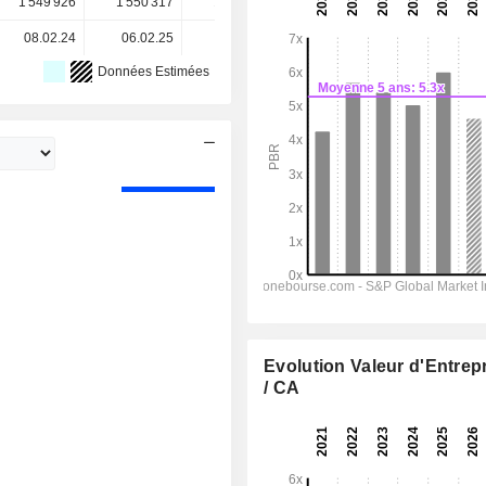
1 549 926
1 550 317
1 550 726
1 551 024
-
08.02.24
06.02.25
10.02.26
-
-
Données Estimées
Evolution Valeur d'Entrep
/ CA