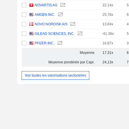
NOVARTIS AG
22.14x
5
AMGEN INC.
25.76x
6
NOVO NORDISK A/S
13.84x
4
GILEAD SCIENCES, INC.
-41.38x
5
PFIZER INC.
16.87x
3
Moyenne
17,31x
6
Moyenne pondérée par Capi.
24,13x
7
Voir toutes les valorisations sectorielles