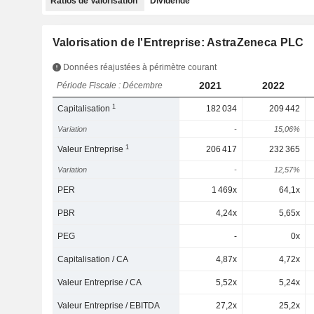
Ratios de Valorisation
Dividende
Valorisation de l'Entreprise: AstraZeneca PLC
Données réajustées à périmètre courant
2021
2022
Période Fiscale : Décembre
1
Capitalisation
182 034
209 442
Variation
-
15,06%
1
Valeur Entreprise
206 417
232 365
Variation
-
12,57%
PER
1 469x
64,1x
PBR
4,24x
5,65x
PEG
-
0x
Capitalisation / CA
4,87x
4,72x
Valeur Entreprise / CA
5,52x
5,24x
Valeur Entreprise / EBITDA
27,2x
25,2x