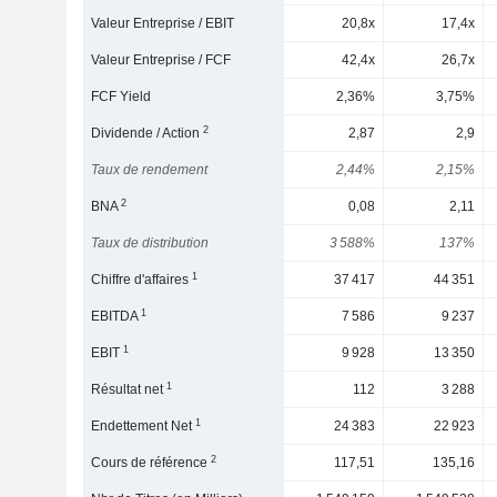
Valeur Entreprise / EBIT
20,8x
17,4x
Valeur Entreprise / FCF
42,4x
26,7x
FCF Yield
2,36%
3,75%
2
Dividende / Action
2,87
2,9
Taux de rendement
2,44%
2,15%
2
BNA
0,08
2,11
Taux de distribution
3 588%
137%
1
Chiffre d'affaires
37 417
44 351
1
EBITDA
7 586
9 237
1
EBIT
9 928
13 350
1
Résultat net
112
3 288
1
Endettement Net
24 383
22 923
2
Cours de référence
117,51
135,16