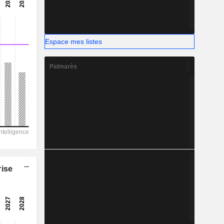
-
-
Espace mes listes
Palmarès
rise