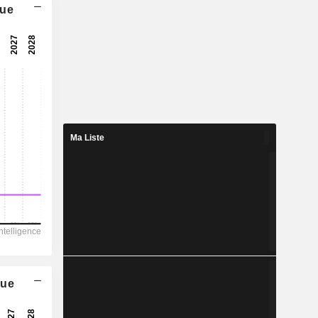
que
9,9x
17,6x
5,68%
3,662
2,28%
10,31
Ma Liste
35,5%
71 298
26 750
25 566
15 668
4 079
que
160,54