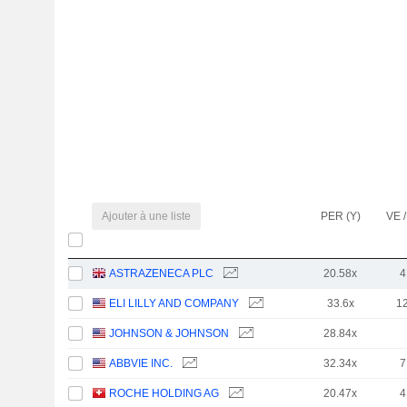
Ajouter à une liste
PER (Y)
VE /
ASTRAZENECA PLC
20.58x
4
ELI LILLY AND COMPANY
33.6x
1
JOHNSON & JOHNSON
28.84x
ABBVIE INC.
32.34x
7
ROCHE HOLDING AG
20.47x
4