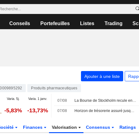
Conseils
Portefeuilles
Listes
Trading
Sc
Ajouter à une liste
Rapp
0009895292
Produits pharmaceutiques
Varia. 5j.
Varia. 1 janv.
07/08
La Bourse de Stockholm recule en début de séance vendredi
-5,83%
-13,73%
07/08
Horizon de trésorerie assuré jusqu'en 2027 pour Cellectis
Société
Finances
Valorisation
Consensus
Ratings