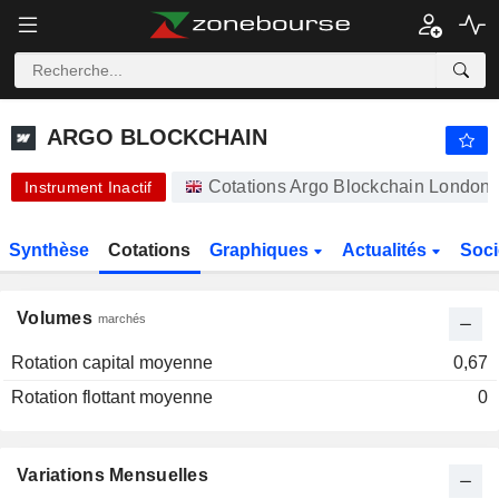
ARGO BLOCKCHAIN
0,8000
p
ARGO BLOCKCHAIN
Cotations Argo Blockchain London 
Instrument Inactif
Synthèse
Cotations
Graphiques
Actualités
Soci
Volumes
marchés
Rotation capital moyenne
0,67
Rotation flottant moyenne
0
Variations Mensuelles