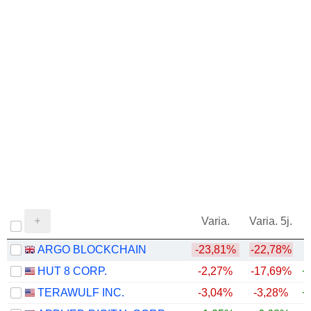
Varia.
Varia. 5j.
ARGO BLOCKCHAIN
-23,81%
-22,78%
HUT 8 CORP.
-2,27%
-17,69%
+
TERAWULF INC.
-3,04%
-3,28%
+