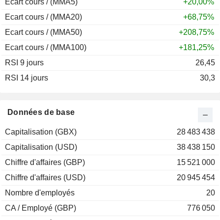
Ecart cours / (MMA5)
+20,00%
Ecart cours / (MMA20)
+68,75%
Ecart cours / (MMA50)
+208,75%
Ecart cours / (MMA100)
+181,25%
RSI 9 jours
26,45
RSI 14 jours
30,3
Données de base
Capitalisation (GBX)
28 483 438
Capitalisation (USD)
38 438 150
Chiffre d'affaires (GBP)
15 521 000
Chiffre d'affaires (USD)
20 945 454
Nombre d'employés
20
CA / Employé (GBP)
776 050