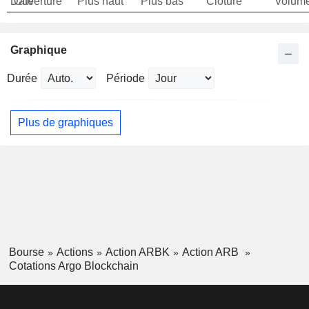
Date
Ouverture
Plus haut
Plus bas
Clôture
Volum
Graphique
Durée
Période
Plus de graphiques
Bourse
Actions
Action ARBK
Action ARB
Cotations Argo Blockchain