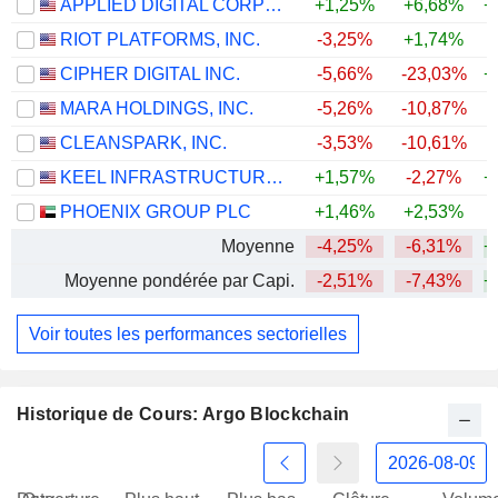
APPLIED DIGITAL CORPORATION
+1,25%
+6,68%
+
RIOT PLATFORMS, INC.
-3,25%
+1,74%
+
CIPHER DIGITAL INC.
-5,66%
-23,03%
+
MARA HOLDINGS, INC.
-5,26%
-10,87%
CLEANSPARK, INC.
-3,53%
-10,61%
+
KEEL INFRASTRUCTURE CORP.
+1,57%
-2,27%
+
PHOENIX GROUP PLC
+1,46%
+2,53%
Moyenne
-4,25%
-6,31%
+
Moyenne pondérée par Capi.
-2,51%
-7,43%
+
Voir toutes les performances sectorielles
Historique de Cours: Argo Blockchain