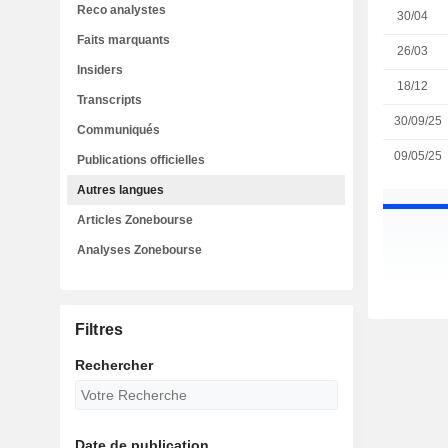
Reco analystes
30/04
Faits marquants
26/03
Insiders
18/12
Transcripts
30/09/25
Communiqués
09/05/25
Publications officielles
Autres langues
Articles Zonebourse
Analyses Zonebourse
Filtres
Rechercher
Date de publication