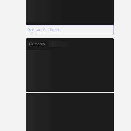
Suite du Palmarès
Palmarès