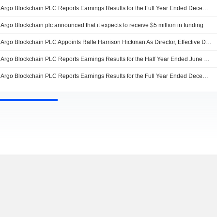
Argo Blockchain PLC Reports Earnings Results for the Full Year Ended December 31, 2025
Argo Blockchain plc announced that it expects to receive $5 million in funding
Argo Blockchain PLC Appoints Ralfe Harrison Hickman As Director, Effective December 12, 2025
Argo Blockchain PLC Reports Earnings Results for the Half Year Ended June 30, 2025
Argo Blockchain PLC Reports Earnings Results for the Full Year Ended December 31, 2024