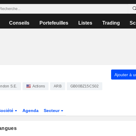
Conseils
Portefeuilles
Listes
Trading
Sc
Ajouter à u
ondon S.E.
Actions
ARB
GB00BZ15CS02
Société
Agenda
Secteur
langues