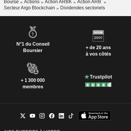
Bourse
Actions
Action ARBK
Action ARB
Secteur Argo Blockchain
Dividendes sectoriels
N°1 du Conseil
+ de 20 ans
Boursier
à vos côtés
+ 1 300 000
membres