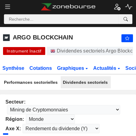
ARGO BLOCKCHAIN
0,8000
p
-23,81%
ARGO BLOCKCHAIN
Dividendes sectoriels Argo Blockc
Instrument Inactif
Synthèse
Cotations
Graphiques
Actualités
Soci
Performances sectorielles
Dividendes sectoriels
Secteur:
Région:
Axe X: