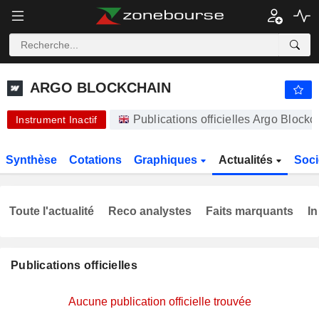
ARGO BLOCKCHAIN
0,8000
p
-23,81%
ARGO BLOCKCHAIN
Publications officielles Argo Block
Instrument Inactif
Synthèse
Cotations
Graphiques
Actualités
Soci
Toute l'actualité
Reco analystes
Faits marquants
In
Publications officielles
Aucune publication officielle trouvée