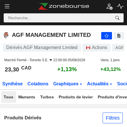
AGF MANAGEMENT LIMITED
23,30
$
+1,13%
AGF MANAGEMENT LIMITED
Dérivés AGF Management Limited
Actions
AGF.
Marché Fermé -
Toronto S.E.
22:00:00 05/08/2026
Varia. 1 janv.
CAD
+1,13%
23,30
+43,12%
Synthèse
Cotations
Graphiques
Actualités
Soci
Tous
Warrants
Turbos
Produits de levier
Produits d'inv
Filtres
Produits Dérivés