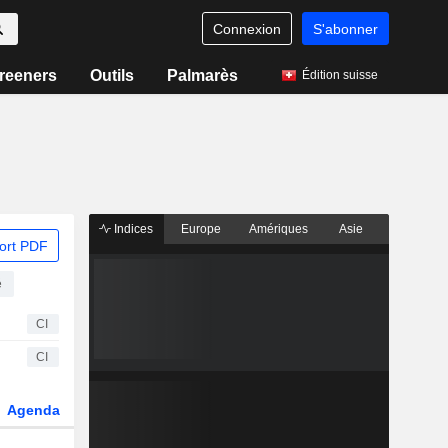
Connexion
S'abonner
reeners
Outils
Palmarès
Édition suisse
Indices
Europe
Amériques
Asie
ort PDF
é
CI
CI
Agenda
Secteur
Dérivés