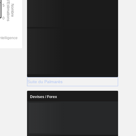
Suite du Palmarès
Devises / Forex