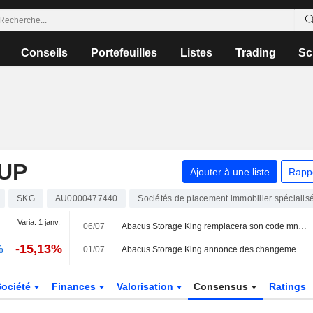
Conseils
Portefeuilles
Listes
Trading
Sc
UP
Ajouter à une liste
Rapp
SKG
AU0000477440
Sociétés de placement immobilier spécialis
Varia. 1 janv.
06/07
Abacus Storage King remplacera son code mnémonique ASK par SKG
%
-15,13%
01/07
Abacus Storage King annonce des changements au sein de sa direction
Société
Finances
Valorisation
Consensus
Ratings