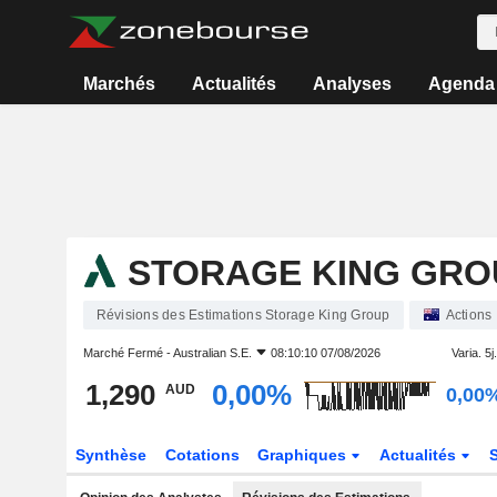
Marchés
Actualités
Analyses
Agenda
STORAGE KING GRO
Révisions des Estimations Storage King Group
Actions
Marché Fermé -
Australian S.E.
08:10:10 07/08/2026
Varia. 5j.
1,290
0,00%
AUD
0,00
Synthèse
Cotations
Graphiques
Actualités