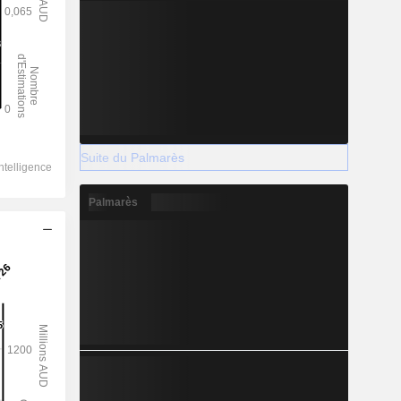
Suite du Palmarès
Palmarès