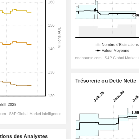
Trésorerie ou Dette Nette
ations des Analystes