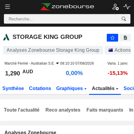
STORAGE KING GROUP
1,290
$
0,00%
STORAGE KING GROUP
Analyses Zonebourse Storage King Group
Actions
Marché Fermé -
Australian S.E.
08:10:10 07/08/2026
Varia. 1 janv.
AUD
0,00%
1,290
-15,13%
Synthèse
Cotations
Graphiques
Actualités
Soci
Toute l'actualité
Reco analystes
Faits marquants
In
Analyses Zonebourse