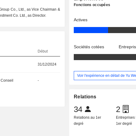
Fonctions occupées
 Group Co., Ltd., as Vice Chairman &
tment Co. Ltd., as Director.
Actives
Sociétés cotées
Entrepri
Début
31/12/2024
Voir l'expérience en détail de Yu W
 Conseil
-
Relations
34
2
Relations au 1er
Entreprises 
degré
1er degré