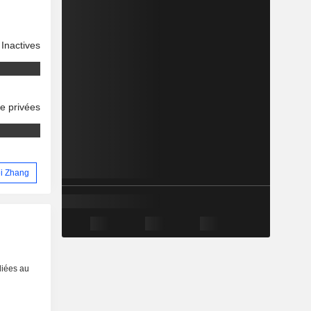
Inactives
se privées
ei Zhang
liées au