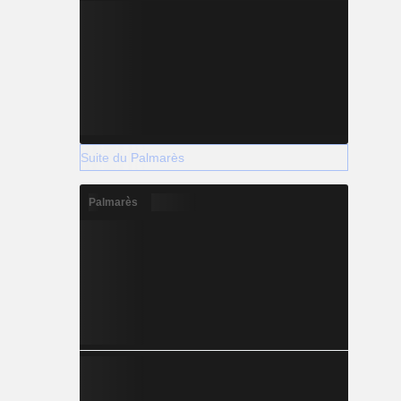
Suite du Palmarès
Palmarès