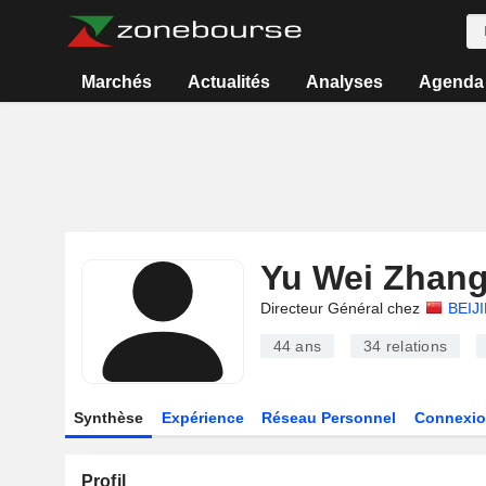
Marchés
Actualités
Analyses
Agenda
Yu Wei Zhan
Directeur Général chez
BEIJ
44 ans
34
relations
Synthèse
Expérience
Réseau Personnel
Connexio
Profil