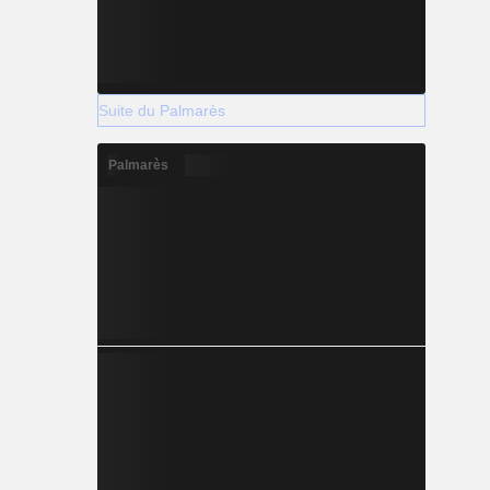
Suite du Palmarès
Palmarès