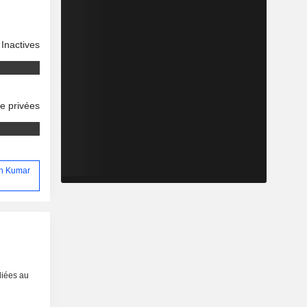
Inactives
se privées
sh Kumar
liées au