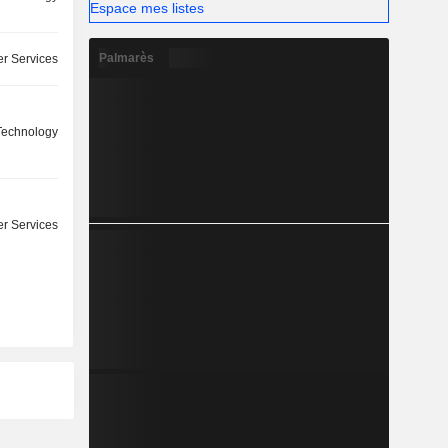
Espace mes listes
Palmarès
r Services
Technology
r Services