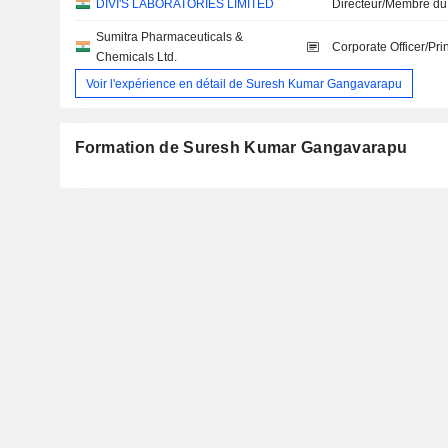
DIVI'S LABORATORIES LIMITED
Directeur/Membre du
Sumitra Pharmaceuticals &
Corporate Officer/Pri
Chemicals Ltd.
Voir l'expérience en détail de Suresh Kumar Gangavarapu
Formation de Suresh Kumar Gangavarapu