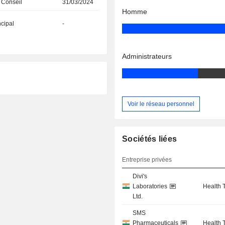
 Conseil
31/03/2024
Homme
ncipal
-
Administrateurs
Voir le réseau personnel
Sociétés liées
Entreprise privées
Divi's
Laboratories
Health 
Ltd.
SMS
Pharmaceuticals
Health 