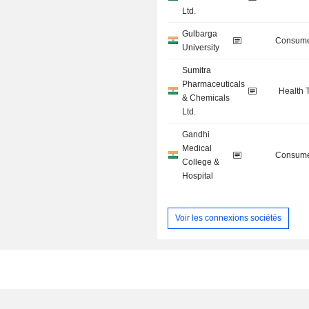
Ltd.
Gulbarga
Consume
University
Sumitra
Pharmaceuticals
Health 
& Chemicals
Ltd.
Gandhi
Medical
Consume
College &
Hospital
Voir les connexions sociétés