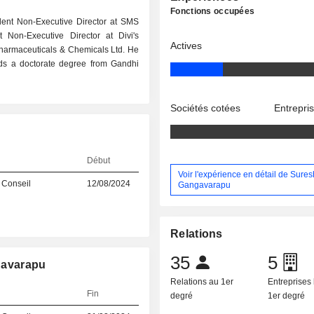
Fonctions occupées
dent Non-Executive Director at SMS
Non-Executive Director at Divi's
Actives
Pharmaceuticals & Chemicals Ltd. He
ds a doctorate degree from Gandhi
Sociétés cotées
Entrepri
Début
Voir l'expérience en détail de Sure
 Conseil
12/08/2024
Gangavarapu
Relations
35
5
gavarapu
Relations au 1er
Entreprises 
Fin
degré
1er degré