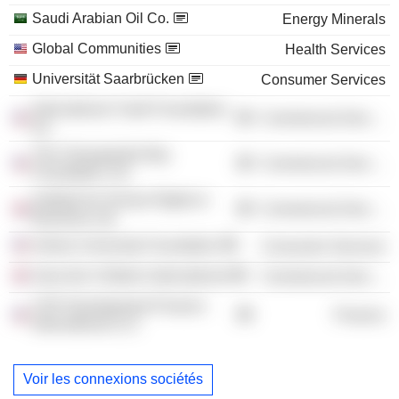
Saudi Arabian Oil Co.
Energy Minerals
Global Communities
Health Services
Universität Saarbrücken
Consumer Services
International Youth Foundation,
Commercial Services
Inc.
The Chesapeake Bay
Commercial Services
Foundation, Inc.
Institute for Human Rights &
Commercial Services
Business Ltd.
Ashesi University Foundation
Consumer Services
Save the Children International
Commercial Services
CHF Development Finance
Finance
International LLC
Voir les connexions sociétés