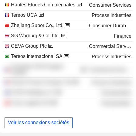
Hautes Etudes Commerciales
Consumer Services
Tereos UCA
Process Industries
Zhejiang Supor Co., Ltd.
Consumer Durables
SG Warburg & Co. Ltd.
Finance
CEVA Group Plc
Commercial Services
Tereos Internacional SA
Process Industries
Fondation PSA Peugeot
Commercial Services
Citroën
Tereos Finance Groupe I SA
Process Industries
CEVA Holdings LLC
Transportation
Ceva Logistics AG
Transportation
Voir les connexions sociétés