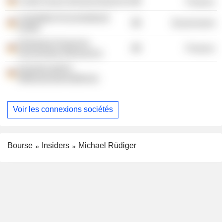
Credit Suisse (Deutschland) AG
Finance
Liquiditäts-Konsortialbank
Government
GmbH
Dekabank Deutsche
Finance
Girozentrale (Research)
Gesellschaft für
Mittelstandskreditfonds
Voir les connexions sociétés
Bourse
Insiders
Michael Rüdiger