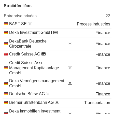
Sociétés liées
Entreprise privées
22
BASF SE
Process Industries
Deka Investment GmbH
Finance
DekaBank Deutsche
Finance
Girozentrale
Credit Suisse AG
Finance
Credit Suisse Asset
Management Kapitalanlage
Finance
GmbH
Deka Vermögensmanagement
Finance
GmbH
Deutsche Börse AG
Finance
Bremer Straßenbahn AG
Transportation
Deka Immobilien Investment
Finance