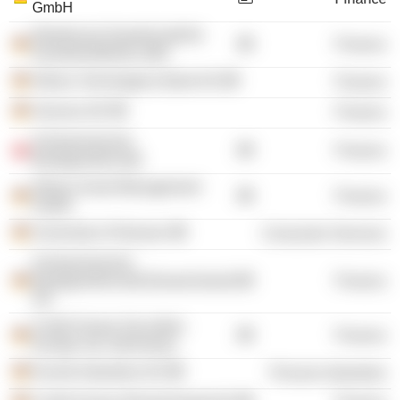
GmbH
WestInvest Gesellschaft für
Finance
Investmentfonds mbH
Allianz Vermoegens Bank AG
Finance
Vonovia SE
Finance
Schweizerische
Finance
Bankgesellschaft
Allianz Asset Management
Finance
GmbH
University of Giessen
Consumer Services
Schweizerische
Bankgesellschaft (Deutschland)
Finance
AG
Credit Suisse Securities
Finance
Europe Ltd. (Germany)
Evonik Industries AG
Process Industries