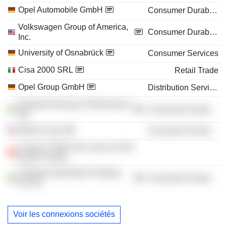
Opel Automobile GmbH
Consumer Durables
Volkswagen Group of America,
Consumer Durables
Inc.
University of Osnabrück
Consumer Services
Cisa 2000 SRL
Retail Trade
Opel Group GmbH
Distribution Services
Polestar Racing & Performance
Consumer Durables
AB
Nikola Corp.
Consumer Durables
Cong ty TNHH San xuat va Kinh
doanh Vinfast
Polestar Automotive Holding
Consumer Durables
UK Plc
Voir les connexions sociétés