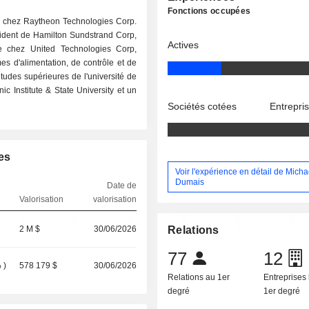
Fonctions occupées
P chez Raytheon Technologies Corp.
ésident de Hamilton Sundstrand Corp,
Actives
ie chez United Technologies Corp,
s d'alimentation, de contrôle et de
udes supérieures de l'université de
c Institute & State University et un
Sociétés cotées
Entrepri
es
Voir l'expérience en détail de Micha
Dumais
Date de
Valorisation
valorisation
2 M $
30/06/2026
Relations
77
12
%
)
578 179 $
30/06/2026
Relations au 1er
Entreprises 
degré
1er degré