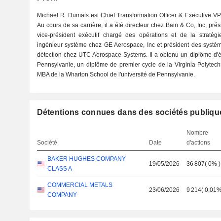
Michael R. Dumais est Chief Transformation Officer & Executive V
Au cours de sa carrière, il a été directeur chez Bain & Co, Inc, pr
vice-président exécutif chargé des opérations et de la stratég
ingénieur système chez GE Aerospace, Inc et président des système
détection chez UTC Aerospace Systems. Il a obtenu un diplôme d'ét
Pennsylvanie, un diplôme de premier cycle de la Virginia Polytechni
MBA de la Wharton School de l'université de Pennsylvanie.
Détentions connues dans des sociétés publiqu
Nombre
Société
Date
d'actions
BAKER HUGHES COMPANY
19/05/2026
36 807
(
0%
)
CLASS A
COMMERCIAL METALS
23/06/2026
9 214
(
0,01
COMPANY