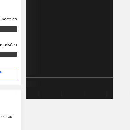
Inactives
se privées
el
liées au