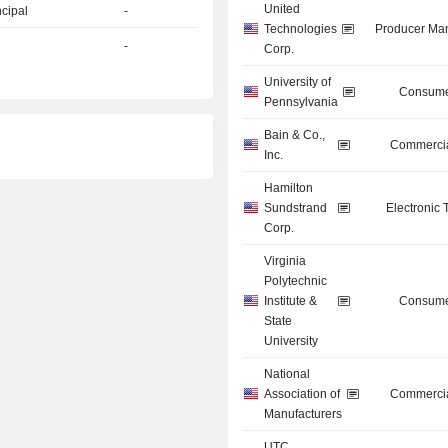
United
ncipal
-
Technologies
Producer Man
-
Corp.
University of
Consume
Pennsylvania
Bain & Co.,
Commercia
Inc.
Hamilton
Sundstrand
Electronic
Corp.
Virginia
Polytechnic
Institute &
Consume
State
University
National
Association of
Commercia
Manufacturers
UTC