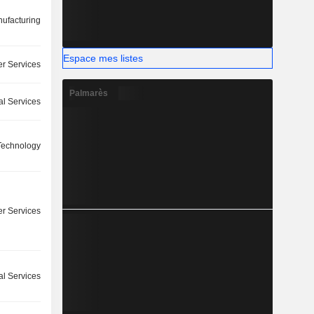
ufacturing
Espace mes listes
r Services
Palmarès
l Services
 Technology
r Services
l Services