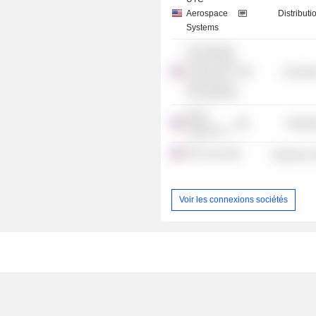
Aerospace
Distributi
Systems
The Wharton
School of the
Consume
University of
Pennsylvania
Baker
Industr
Hughes Co.
RTX Corp.
Electronic
Voir les connexions sociétés