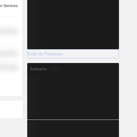
on Services
r Services
Suite du Palmarès
ial Services
 Technology
Palmarès