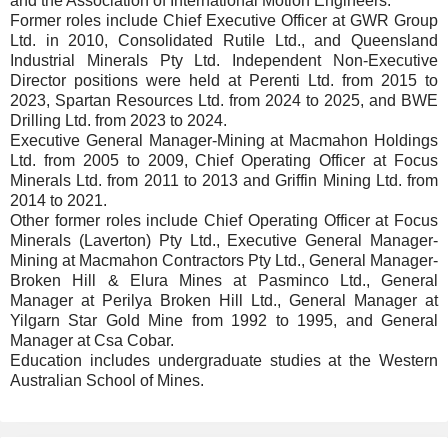
and the Association of International Motion Engineers.
Former roles include Chief Executive Officer at GWR Group
Ltd. in 2010, Consolidated Rutile Ltd., and Queensland
Industrial Minerals Pty Ltd. Independent Non-Executive
Director positions were held at Perenti Ltd. from 2015 to
2023, Spartan Resources Ltd. from 2024 to 2025, and BWE
Drilling Ltd. from 2023 to 2024.
Executive General Manager-Mining at Macmahon Holdings
Ltd. from 2005 to 2009, Chief Operating Officer at Focus
Minerals Ltd. from 2011 to 2013 and Griffin Mining Ltd. from
2014 to 2021.
Other former roles include Chief Operating Officer at Focus
Minerals (Laverton) Pty Ltd., Executive General Manager-
Mining at Macmahon Contractors Pty Ltd., General Manager-
Broken Hill & Elura Mines at Pasminco Ltd., General
Manager at Perilya Broken Hill Ltd., General Manager at
Yilgarn Star Gold Mine from 1992 to 1995, and General
Manager at Csa Cobar.
Education includes undergraduate studies at the Western
Australian School of Mines.