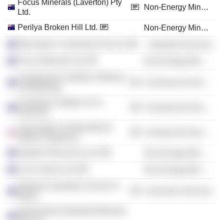
Focus Minerals (Laverton) Pty
Non-Energy Minerals
Ltd.
Perilya Broken Hill Ltd.
Non-Energy Minerals
Macmahon Contractors Pty Ltd.
Industrial Services
Focus Minerals Ltd.
Non-Energy Minerals
Australasian Institute of Mining
Commercial Services
& Metallurgy
Australian Institute of Co.
Commercial Services
Directors
Association of International
Commercial Services
Motion Engineers
Spartan Resources Ltd.
Non-Energy Minerals
Core Lithium Ltd.
Non-Energy Minerals
Western Australian School of
Consumer Services
Mines
Queensland Industrial Minerals