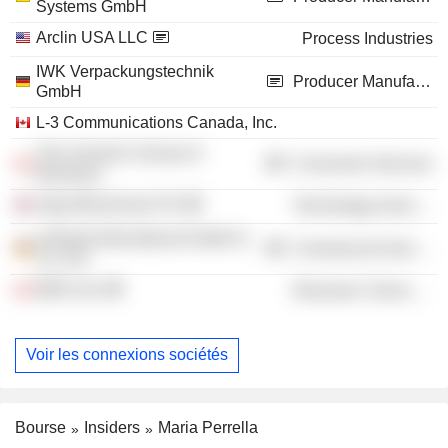
Systems GmbH
Arclin USA LLC
Process Industries
IWK Verpackungstechnik
Producer Manufacturing
GmbH
L-3 Communications Canada, Inc.
The Schulich School of
Consumer Services
Business
Argo Blockchain Plc
Technology Services
sortimat International GmbH &
Commercial Services
Co. KG
MDA Ltd.
Electronic Technology
Voir les connexions sociétés
Bourse
Insiders
Maria Perrella