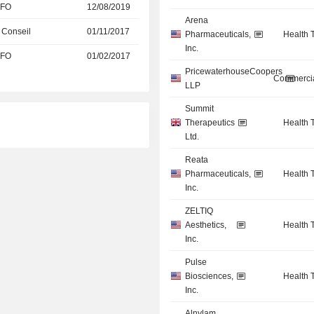
CFO
12/08/2019
Arena
 Conseil
01/11/2017
Pharmaceuticals,
Health 
Inc.
CFO
01/02/2017
PricewaterhouseCoopers
Commercia
LLP
Summit
Therapeutics
Health 
Ltd.
Reata
Pharmaceuticals,
Health 
Inc.
ZELTIQ
Aesthetics,
Health 
Inc.
Pulse
Biosciences,
Health 
Inc.
Alnylam