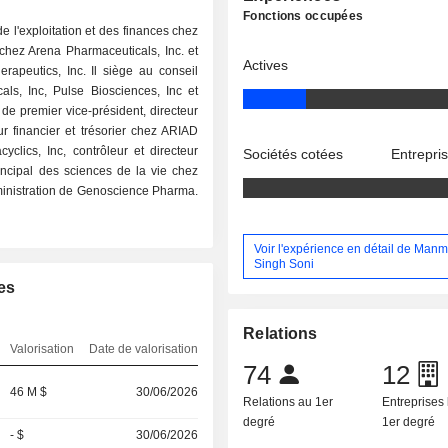
Fonctions occupées
e l'exploitation et des finances chez
 chez Arena Pharmaceuticals, Inc. et
Actives
rapeutics, Inc. Il siège au conseil
ls, Inc, Pulse Biosciences, Inc et
de premier vice-président, directeur
ur financier et trésorier chez ARIAD
yclics, Inc, contrôleur et directeur
Sociétés cotées
Entrepri
rincipal des sciences de la vie chez
ministration de Genoscience Pharma.
Voir l'expérience en détail de Man
Singh Soni
es
Relations
Valorisation
Date de valorisation
74
12
46 M $
30/06/2026
Relations au 1er
Entreprises 
degré
1er degré
- $
30/06/2026