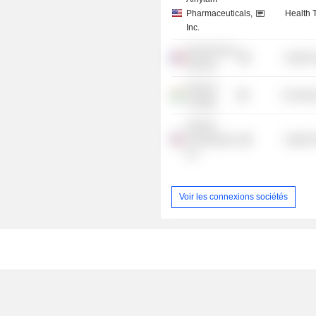
Pharmaceuticals,
Health 
Inc.
Genoscience
Health 
Pharma
Hansraj
Consume
College
Summit
Therapeutics,
Health 
Inc.
Voir les connexions sociétés