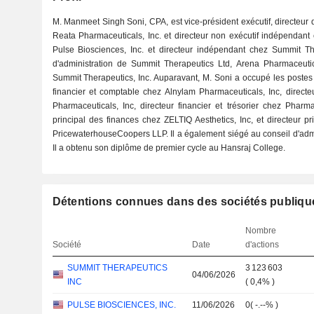
M. Manmeet Singh Soni, CPA, est vice-président exécutif, directeur d
Reata Pharmaceuticals, Inc. et directeur non exécutif indépendant
Pulse Biosciences, Inc. et directeur indépendant chez Summit The
d'administration de Summit Therapeutics Ltd, Arena Pharmaceutica
Summit Therapeutics, Inc. Auparavant, M. Soni a occupé les postes 
financier et comptable chez Alnylam Pharmaceuticals, Inc, directe
Pharmaceuticals, Inc, directeur financier et trésorier chez Pharmac
principal des finances chez ZELTIQ Aesthetics, Inc, et directeur p
PricewaterhouseCoopers LLP. Il a également siégé au conseil d'ad
Il a obtenu son diplôme de premier cycle au Hansraj College.
Détentions connues dans des sociétés publiqu
Nombre
Société
Date
d'actions
SUMMIT THERAPEUTICS
3 123 603
04/06/2026
INC
(
0,4%
)
PULSE BIOSCIENCES, INC.
11/06/2026
0
(
-.--%
)