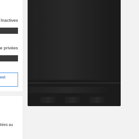
Inactives
se privées
meet
liées au