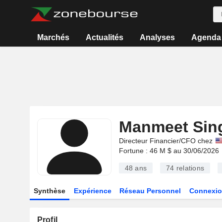
Marchés
Actualités
Analyses
Agenda
Manmeet Sin
Directeur Financier/CFO chez
Fortune : 46 M $ au 30/06/2026
48 ans
74
relations
Synthèse
Expérience
Réseau Personnel
Connexio
Profil