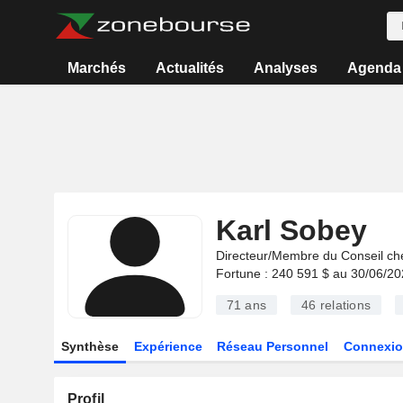
Marchés
Actualités
Analyses
Agenda
Karl Sobey
Directeur/Membre du Conseil ch
Fortune : 240 591 $ au 30/06/2
71 ans
46
relations
Synthèse
Expérience
Réseau Personnel
Connexio
Profil