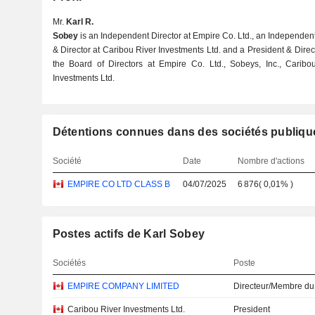
Mr.
Karl R.
Sobey
is an Independent Director at Empire Co. Ltd., an Independent 
& Director at Caribou River Investments Ltd. and a President & Direc
the Board of Directors at Empire Co. Ltd., Sobeys, Inc., Carib
Investments Ltd.
Détentions connues dans des sociétés publiqu
Société
Date
Nombre d'actions
EMPIRE CO LTD CLASS B
04/07/2025
6 876
(
0,01%
)
Postes actifs de Karl Sobey
Sociétés
Poste
EMPIRE COMPANY LIMITED
Directeur/Membre du
Caribou River Investments Ltd.
President