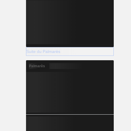
Suite du Palmarès
Palmarès