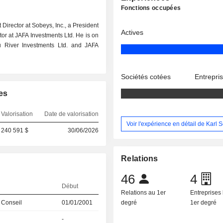
Fonctions occupées
Director at Sobeys, Inc., a President
Actives
tor at JAFA Investments Ltd. He is on
ou River Investments Ltd. and JAFA
Sociétés cotées
Entrepri
es
Valorisation
Date de valorisation
Voir l'expérience en détail de Karl 
240 591 $
30/06/2026
Relations
46
4
Début
Relations au 1er
Entreprises 
 Conseil
01/01/2001
degré
1er degré
-