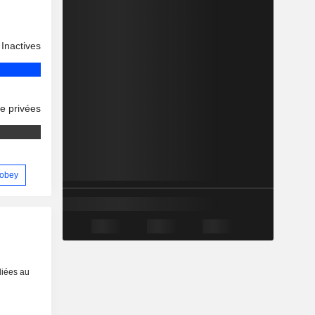
Inactives
se privées
Sobey
liées au