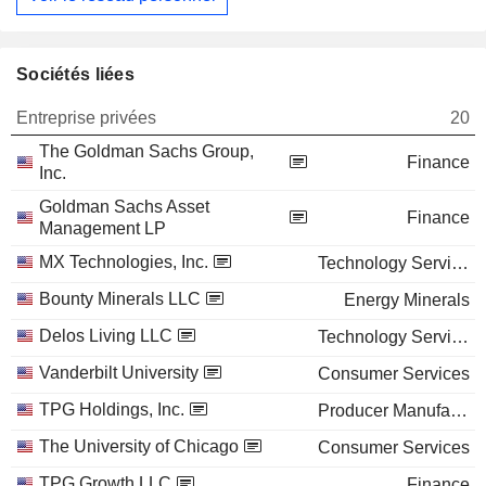
Sociétés liées
Entreprise privées
20
The Goldman Sachs Group,
Finance
Inc.
Goldman Sachs Asset
Finance
Management LP
MX Technologies, Inc.
Technology Services
Bounty Minerals LLC
Energy Minerals
Delos Living LLC
Technology Services
Vanderbilt University
Consumer Services
TPG Holdings, Inc.
Producer Manufacturing
The University of Chicago
Consumer Services
TPG Growth LLC
Finance