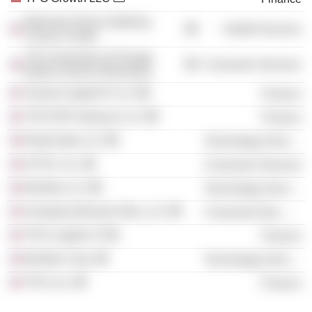
Memorial Sloan Kettering
Health Services
Cancer Center
The University of Chicago
Consumer Services
Booth School of Business
Tarrant Capital IP LLC
Finance
TPG PEP Advisors LLC
Finance
RealCadre LLC
Technology Services
ATTN:, Inc.
Consumer Services
McAfee LLC
Technology Services
Anastasia Beverly Hills, LLC
Consumer Non-Durables
TPG Capital LP
Finance
McAfee Corp.
Technology Services
TPG, Inc.
Finance