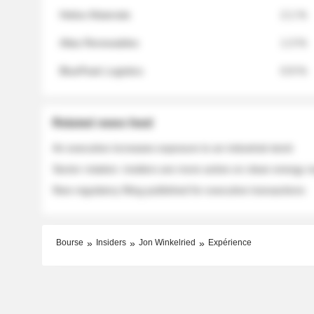
Helios Materials
2.1 %
Atlas Renewables
1.3 %
BluePeak Logistics
0.9 %
Related news feed
An executive increases exposure to an industrial stock
Sector rotation: insiders are more active on clean energy
New regulatory filing published for executive transactions
Bourse
Insiders
Jon Winkelried
Expérience