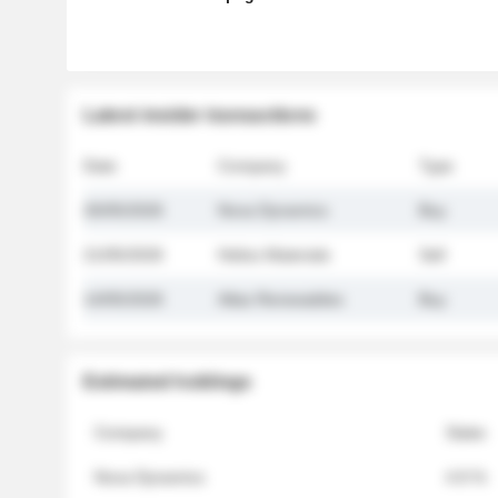
Latest insider transactions
Date
Company
Type
26/05/2026
Nova Dynamics
Buy
21/05/2026
Helios Materials
Sell
14/05/2026
Atlas Renewables
Buy
Estimated holdings
Company
Stake
Nova Dynamics
4.8 %