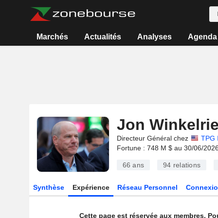
Marchés
Actualités
Analyses
Agenda
Jon Winkelri
Directeur Général chez
TPG 
Fortune : 748 M $ au 30/06/202
66 ans
94
relations
Synthèse
Expérience
Réseau Personnel
Connexio
Cette page est réservée aux membres. Po