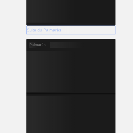
Suite du Palmarès
Palmarès