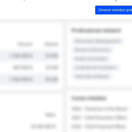
Devenir membre grat
Professional network
Executive Management
Amount
Volume
Board of Directors
1 250 000 $
32 000
Audit Committee
845 000 $
19 500
Institutional Investors
Sell-side Analysts
2 030 000 $
48 200
Career timeline
2026 - Chairman of the Board
Value
2022 - Chief Executive Officer
18 400 000 $
2018 - Chief Financial Officer