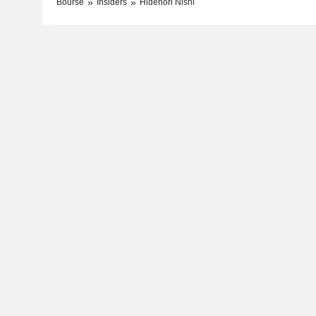
Bourse
Insiders
Hidenori Nishi