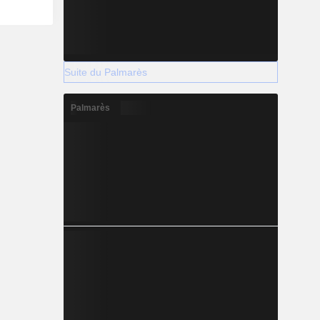
Suite du Palmarès
Palmarès