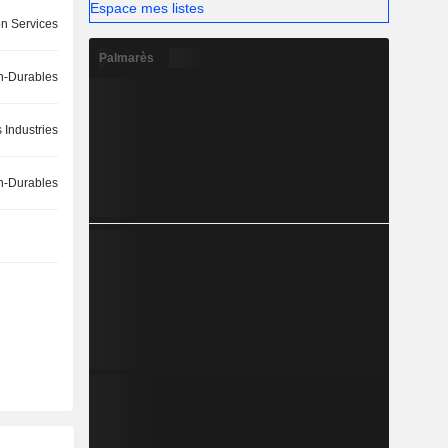
Espace mes listes
on Services
Palmarès
-Durables
 Industries
-Durables