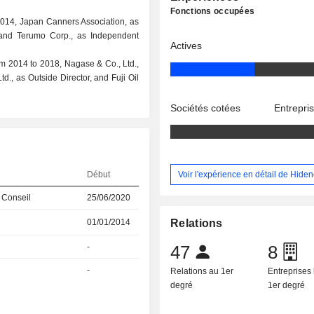
Fonctions occupées
2014, Japan Canners Association, as
and Terumo Corp., as Independent
Actives
om 2014 to 2018, Nagase & Co., Ltd.,
., as Outside Director, and Fuji Oil
Sociétés cotées
Entrepri
Voir l'expérience en détail de Hiden
Début
 Conseil
25/06/2020
01/01/2014
Relations
-
47
8
-
Relations au 1er
Entreprises 
degré
1er degré