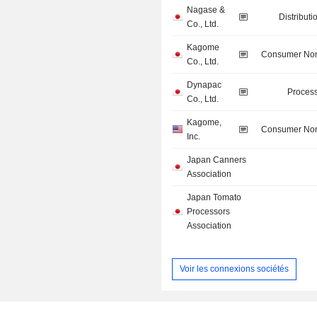
Nagase &
Distributi
Co., Ltd.
Kagome
Consumer Non
Co., Ltd.
Dynapac
Process
Co., Ltd.
Kagome,
Consumer Non
Inc.
Japan Canners
Association
Japan Tomato
Processors
Association
Voir les connexions sociétés