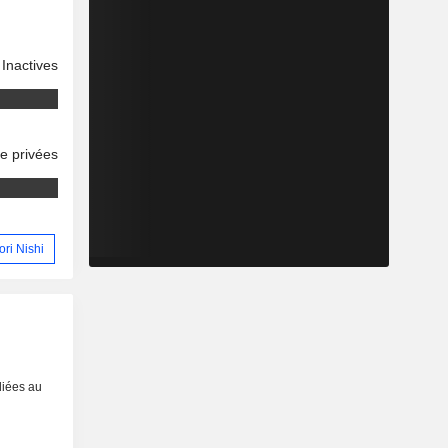
Inactives
se privées
ori Nishi
liées au