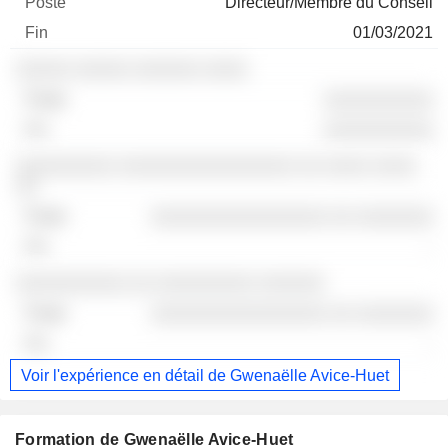
Directeur/Membre du Conseil
01/03/2021
░░░░░ ░░░░░ ░░░░░░ ░░░░
░░░░░░░░░░
░░░░░░░░░░
░░░░░░░░░ ░░░░░░░░░░░░░░░░ ░░ ░░░░ ░░░░
░░
░░░░░░░░░░░░░░░░ ░░ ░░░░░░░
-
░░░░░░░░░░ ░░ ░░░░░░░░░ ░░░░░░
░░░░░░░░░░░░░░░░ ░░ ░░░░░░░
-
Voir l'expérience en détail de Gwenaëlle Avice-Huet
Formation de Gwenaëlle Avice-Huet