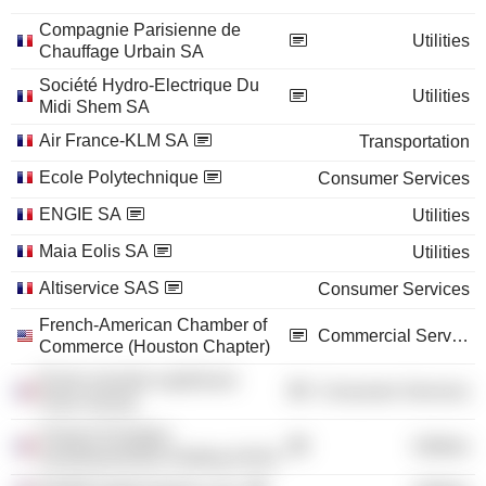
Compagnie Parisienne de
Utilities
Chauffage Urbain SA
Société Hydro-Electrique Du
Utilities
Midi Shem SA
Air France-KLM SA
Transportation
Ecole Polytechnique
Consumer Services
ENGIE SA
Utilities
Maia Eolis SA
Utilities
Altiservice SAS
Consumer Services
French-American Chamber of
Commercial Services
Commerce (Houston Chapter)
École normale supérieure
Consumer Services
Paris-Saclay
Futures Energies
Utilities
Investissements Holding SASU