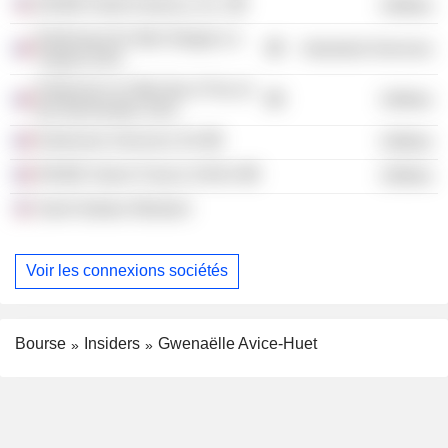
ENGIE North America, Inc.
Utilities
Eoliennes En Mer Dieppe Le
Industrial Services
Treport SAS
Eoliennes en Mer Iles d’Yeu et
Utilities
de Noirmoutier SAS
Eoliennes Services SA
Utilities
ENGIE Green France SASU
Utilities
Saint Gobain /Boston/
Voir les connexions sociétés
Bourse
Insiders
Gwenaëlle Avice-Huet