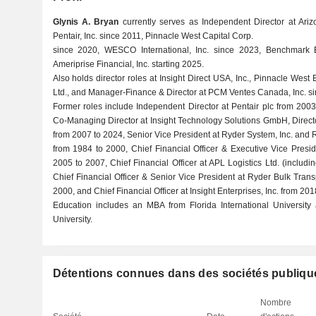
Glynis A. Bryan
currently serves as Independent Director at Ari
Pentair, Inc. since 2011, Pinnacle West Capital Corp.
since 2020, WESCO International, Inc. since 2023, Benchmark El
Ameriprise Financial, Inc. starting 2025.
Also holds director roles at Insight Direct USA, Inc., Pinnacle West
Ltd., and Manager-Finance & Director at PCM Ventes Canada, Inc. s
Former roles include Independent Director at Pentair plc from 2003 
Co-Managing Director at Insight Technology Solutions GmbH, Director
from 2007 to 2024, Senior Vice President at Ryder System, Inc. and 
from 1984 to 2000, Chief Financial Officer & Executive Vice Presid
2005 to 2007, Chief Financial Officer at APL Logistics Ltd. (includ
Chief Financial Officer & Senior Vice President at Ryder Bulk Trans
2000, and Chief Financial Officer at Insight Enterprises, Inc. from 201
Education includes an MBA from Florida International University
University.
Détentions connues dans des sociétés publiqu
Nombre