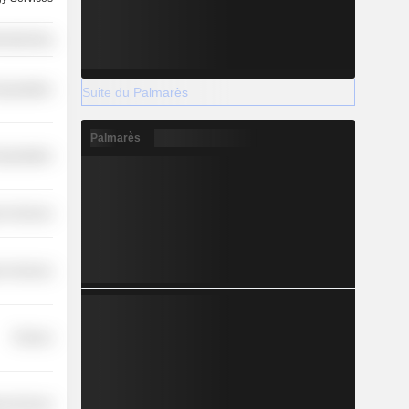
ufacturing
nsportation
Suite du Palmarès
Palmarès
nsportation
r Services
r Services
Finance
y Services