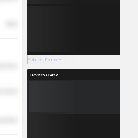
Utilities
Suite du Palmarès
y Services
Devises / Forex
on Services
nsportation