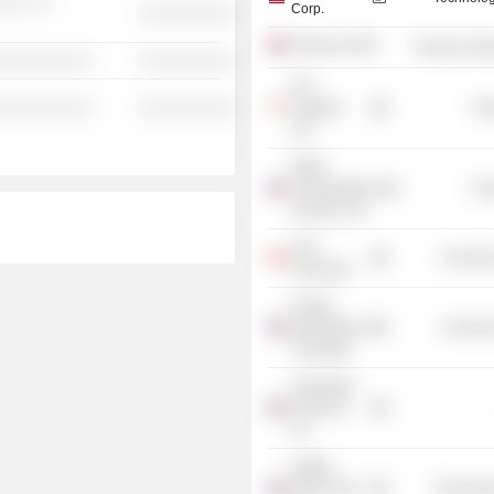
░░░ ░░
Corp.
░░░░░░░░░░
Pentair plc
Producer Man
░░░░░░░░░░
░░░░░░░░░░
APL
░░░░░░░░░░
░░░░░░░░░░
Logistics
Tra
Ltd.
Ryder
Transportation
Tra
Services, Inc.
York
Consume
University
Florida
International
Consume
University
Ameriprise
Financial,
Inc.
Insight
Direct USA,
Technolog