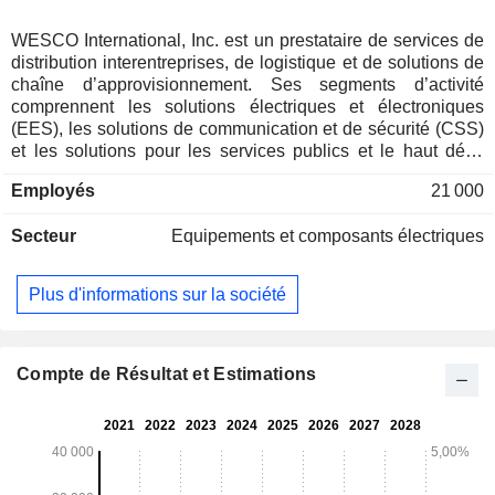
WESCO International, Inc. est un prestataire de services de
distribution interentreprises, de logistique et de solutions de
chaîne d’approvisionnement. Ses segments d’activité
comprennent les solutions électriques et électroniques
(EES), les solutions de communication et de sécurité (CSS)
et les solutions pour les services publics et le haut débit
(UBS). Le segment EES fournit une gamme de produits et
Employés
21 000
de solutions à des clients issus des secteurs de la
construction, de l’industrie et des équipementiers. Le
Secteur
Equipements et composants électriques
portefeuille de produits EES comprend notamment une
gamme d’équipements et de fournitures électriques, des
dispositifs d’automatisation et connectés, ainsi que d’autres
Plus d'informations sur la société
produits. Le segment CSS est spécialisé dans les solutions
pour centres de données, infrastructures réseau et sécurité.
Dans le domaine de la sécurité, CSS propose des solutions
sur site, dans le cloud ou hybrides pour la vidéosurveillance,
Compte de Résultat et Estimations
la détection d’incendie et d’intrusion, entre autres. Le
segment UBS fournit des produits et services aux services
publics détenus par des investisseurs, aux compagnies
d’électricité publiques, y compris les municipalités, ainsi
qu’aux prestataires de services mondiaux, aux opérateurs