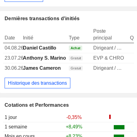
Dernières transactions d'initiés
Poste
Date
Initié
Type
principal
Qua
04.08.26
Daniel Castillo
Dirigeant / cadre principal
Achat
23.07.26
Anthony S. Marino
EVP & CHRO
Gratuit
30.06.26
James Cameron
Dirigeant / cadre principal
Gratuit
Historique des transactions
Cotations et Performances
1 jour
-0,35%
1 semaine
+8,49%
Mois en cours
+8,23%