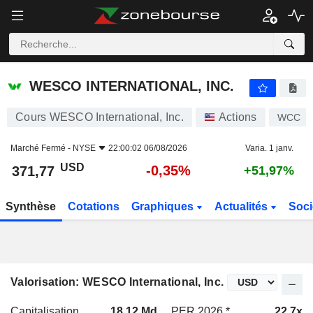
WESCO INTERNATIONAL, INC.
371,77
$
-0,35%
WESCO INTERNATIONAL, INC.
Cours WESCO International, Inc.
Actions
WCC
Marché Fermé -
NYSE
22:00:02 06/08/2026
Varia. 1 janv.
USD
-0,35%
371,77
+51,97%
Synthèse
Cotations
Graphiques
Actualités
Soci
Valorisation: WESCO International, Inc.
Capitalisation
18,12 Md
PER 2026 *
22,7x