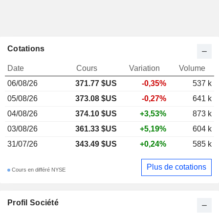
Cotations
Date
Cours
Variation
Volume
06/08/26
371.77 $US
-0,35%
537 k
05/08/26
373.08 $US
-0,27%
641 k
04/08/26
374.10 $US
+3,53%
873 k
03/08/26
361.33 $US
+5,19%
604 k
31/07/26
343.49 $US
+0,24%
585 k
Plus de cotations
Cours en différé NYSE
Profil Société