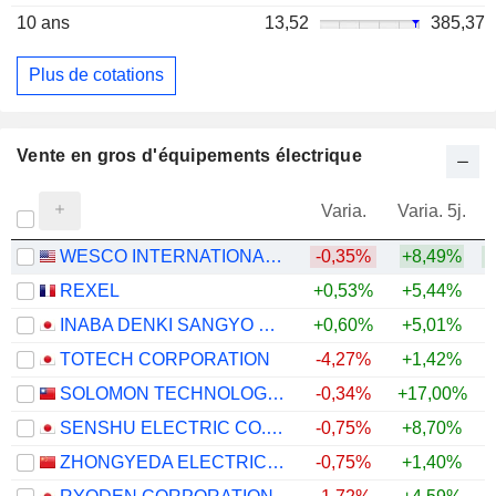
10 ans
13,52
385,37
Plus de cotations
Vente en gros d'équipements électrique
Varia.
Varia. 5j.
WESCO INTERNATIONAL, INC.
-0,35%
+8,49%
+
REXEL
+0,53%
+5,44%
+
INABA DENKI SANGYO CO.,LTD.
+0,60%
+5,01%
+
TOTECH CORPORATION
-4,27%
+1,42%
+
SOLOMON TECHNOLOGY CORPORATION
-0,34%
+17,00%
SENSHU ELECTRIC CO.,LTD.
-0,75%
+8,70%
+
ZHONGYEDA ELECTRIC CO., LTD.
-0,75%
+1,40%