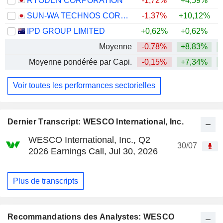
RYODEN CORPORATION
-1,72%
+4,59%
+
SUN-WA TECHNOS CORPORATION
-1,37%
+10,12%
+
IPD GROUP LIMITED
+0,62%
+0,62%
+
Moyenne
-0,78%
+8,83%
+
Moyenne pondérée par Capi.
-0,15%
+7,34%
+
Voir toutes les performances sectorielles
Dernier Transcript: WESCO International, Inc.
WESCO International, Inc., Q2
30/07
2026 Earnings Call, Jul 30, 2026
Plus de transcripts
Recommandations des Analystes: WESCO