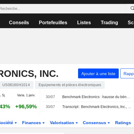
Conseils
Portefeuilles
Listes
Trading
Sc
NICS, INC.
Ajouter à une liste
Rapp
US08160H1014
Equipements et pièces électroniques
. 5j.
Varia. 1 janv.
30/07
Benchmark Electronics : hausse du bénéfice ajusté et du chiffre d'affaires au T2, prévisions solides pour le T3
,43%
+96,59%
30/07
Transcript : Benchmark Electronics, Inc., Q2 2026 Earnings Call, Jul 29, 2026
Société
Finances
Valorisation
Consensus
Ratings