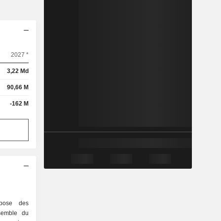
2027 *
3,22 Md
90,66 M
-162 M
opose des
nsemble du