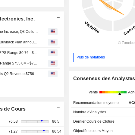
ectronics, Inc.
Benchmark Electronics' Q2 Non-GAAP Earnings, Revenue Increase; Q3 Outlook Issued
Tranche Update on Benchmark Electronics, Inc.'s Equity Buyback Plan announced on March 8, 2018.
(BHE) Benchmark Electronics, Inc. Expects Q3 Adjusted EPS Range $0.76 - $0.82
Plus de notations
(BHE) Benchmark Electronics, Inc. Expects Q3 Revenue Range $755.0M - $795.0M
Earnings Flash (BHE) Benchmark Electronics, Inc. Reports Q2 Revenue $756.0M, vs. FactSet Est of $720.0M
Consensus des Analyste
Vente
Ach
Recommandation moyenne
AC
s de Cours
Nombre d'Analystes
Dernier Cours de Cloture
76,53
86,5
Objectif de cours Moyen
71,27
86,54