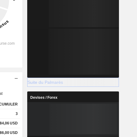
s
Suite du Palmarès
at
Devises / Forex
CUMULER
3
84,06
USD
86,00
USD