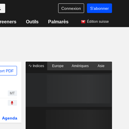
Connexion
S'abonner
reeners
Outils
Palmarès
Édition suisse
Indices
Europe
Amériques
Asie
ort PDF
MT
Agenda
Secteur
Dérivés
Fonds et ETFs