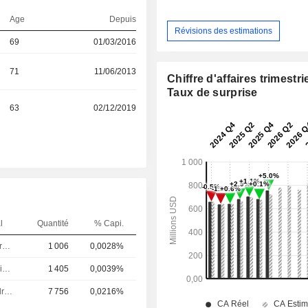
Age
Depuis
Révisions des estimations
69
01/03/2016
71
11/06/2013
Chiffre d'affaires trimestrie
Taux de surprise
63
02/12/2019
l
Quantité
% Capi.
Directeur des ressources humaines
1 006
0,0028%
Directeur juridique
1 405
0,0039%
Dirigeant / cadre principal
7 756
0,0216%