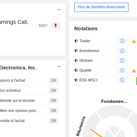
Plus de données financières
rnings Call,
30/07
Notations
Trader
Investisseur
Globale
ectronics, Inc.
Qualité
ESG MSCI
urs à l'achat
ZM
lus acheteur
ZM
iste sur le dossier
ZM
BENCHMARK ELECTRONICS, INC. : Needham & Co. réitère son opinion positive sur le titre
ZM
ste à l'achat
ZM