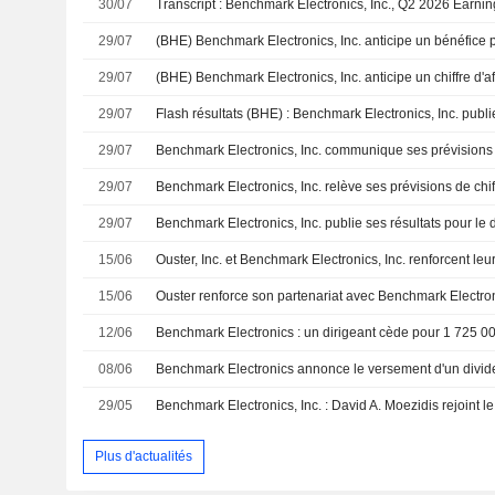
30/07
Transcript : Benchmark Electronics, Inc., Q2 2026 Earnin
29/07
29/07
29/07
29/07
29/07
29/07
15/06
15/06
12/06
08/06
29/05
Benchmark Electronics, Inc. : David A. Moezidis rejoint le
Plus d'actualités