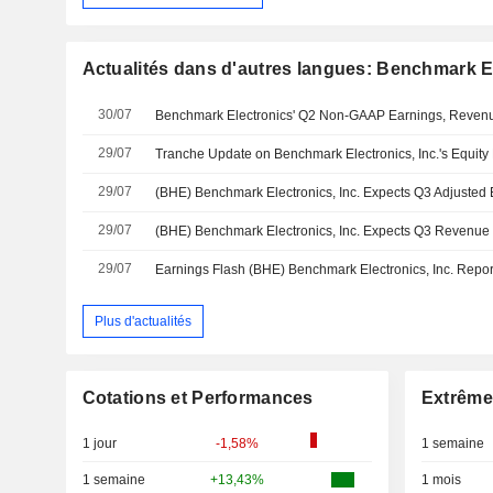
Actualités dans d'autres langues: Benchmark El
30/07
29/07
29/07
29/07
29/07
Plus d'actualités
Cotations et Performances
Extrême
1 jour
-1,58%
1 semaine
1 semaine
+13,43%
1 mois