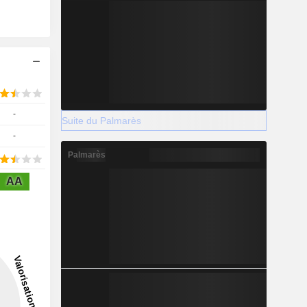
-
Suite du Palmarès
-
Palmarès
AA