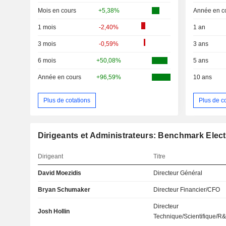
Mois en cours
+5,38%
Année en c
1 mois
-2,40%
1 an
3 mois
-0,59%
3 ans
6 mois
+50,08%
5 ans
Année en cours
+96,59%
10 ans
Plus de cotations
Plus de c
Dirigeants et Administrateurs: Benchmark Electr
Dirigeant
Titre
David Moezidis
Directeur Général
Bryan Schumaker
Directeur Financier/CFO
Directeur
Josh Hollin
Technique/Scientifique/R