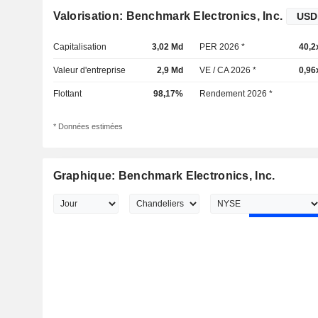
Valorisation: Benchmark Electronics, Inc.
Capitalisation
3,02 Md
PER 2026 *
40,2
Valeur d'entreprise
2,9 Md
VE / CA 2026 *
0,96
Flottant
98,17%
Rendement 2026 *
* Données estimées
Graphique: Benchmark Electronics, Inc.