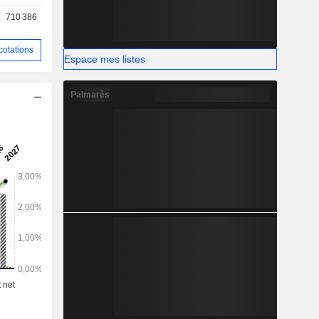
its et de
710 386
si que des
production
cotations
Espace mes listes
Palmarès