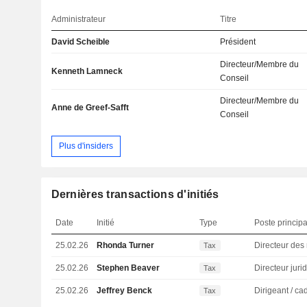
Administrateur
Titre
David Scheible
Président
Directeur/Membre du
Kenneth Lamneck
Conseil
Directeur/Membre du
Anne de Greef-Safft
Conseil
Plus d'insiders
Dernières transactions d'initiés
Date
Initié
Type
Poste principa
25.02.26
Rhonda Turner
Tax
25.02.26
Stephen Beaver
Tax
25.02.26
Jeffrey Benck
Tax