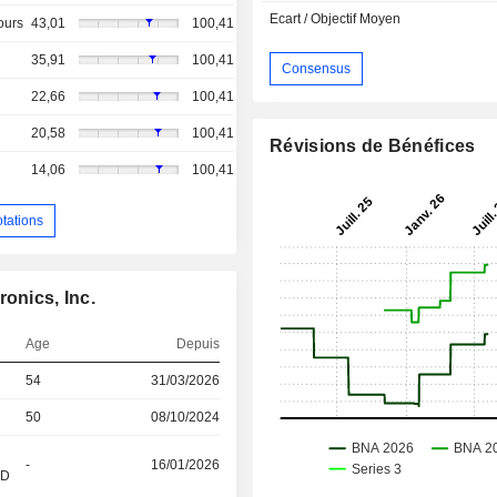
Ecart / Objectif Moyen
ours
43,01
100,41
35,91
100,41
Consensus
22,66
100,41
20,58
100,41
Révisions de Bénéfices
14,06
100,41
otations
onics, Inc.
Age
Depuis
54
31/03/2026
50
08/10/2024
-
16/01/2026
&D