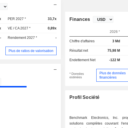
x
PER 2027 *
33,7x
Finances
x
VE / CA 2027 *
0,89x
2026 *
-
Rendement 2027 *
-
Chiffre d'affaires
3 Md
Résultat net
75,98 M
Plus de ratios de valorisation
Endettement Net
-122 M
Plus de données
* Données
estimées
financières
Profil Société
Benchmark Electronics, Inc. pr
solutions complètes couvrant l'e