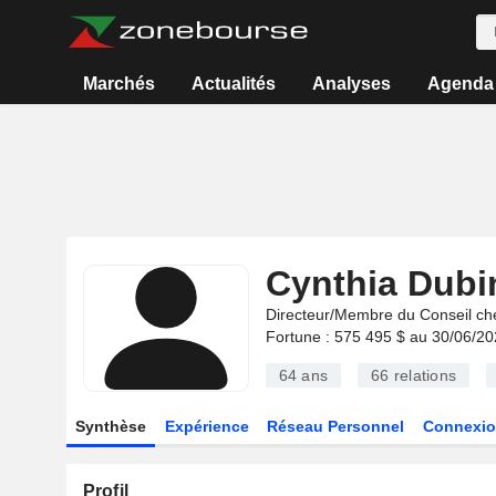
Marchés
Actualités
Analyses
Agenda
Cynthia Dubi
Directeur/Membre du Conseil ch
Fortune : 575 495 $ au 30/06/2
64 ans
66
relations
Synthèse
Expérience
Réseau Personnel
Connexio
Profil