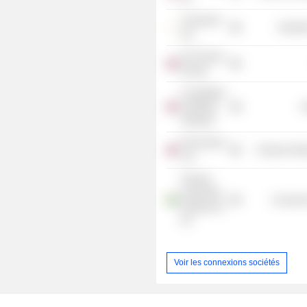
Canamens
Industr
Ltd.
ICE Futures
Europe
Competition
& Markets
G
Authority
Pivot Power
Producer Man
LLP
Polestar
Automotive
Consumer
Holding UK
Plc
Voir les connexions sociétés