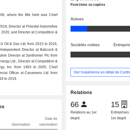
Fonctions occupées
6, where the title held was Chief
Actives
2019, Director at Polestar Automotive
e 2020, and Director at Competition &
KX Oil & Gas Ltd. from 2015 to 2016,
Sociétés cotées
Entrepri
 Independent Director at Babcock &
tive Director at Synthomer Plc from
nergy Ltd., Director at Competition &
rgy, Inc. from 1993 to 2005, Chief
Voir l'expérience en détail de Cynt
ancial Officer at Canamens Ltd. from
18 to 2019.
Relations
66
15
es
Relations au 1er
Entreprises 
degré
1er degré
Date de
Valorisation
valorisation