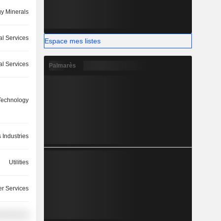
y Minerals
ial Services
Espace mes listes
l Services
Palmarès
 Technology
 Industries
Utilities
r Services
ufacturing