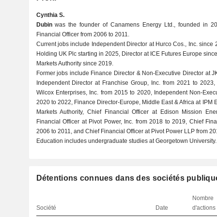
Cynthia S.
Dubin
was the founder of Canamens Energy Ltd., founded in 200
Financial Officer from 2006 to 2011.
Current jobs include Independent Director at Hurco Cos., Inc. since 
Holding UK Plc starting in 2025, Director at ICE Futures Europe sinc
Markets Authority since 2019.
Former jobs include Finance Director & Non-Executive Director at J
Independent Director at Franchise Group, Inc. from 2021 to 2023,
Wilcox Enterprises, Inc. from 2015 to 2020, Independent Non-Execu
2020 to 2022, Finance Director-Europe, Middle East & Africa at IPM E
Markets Authority, Chief Financial Officer at Edison Mission Ene
Financial Officer at Pivot Power, Inc. from 2018 to 2019, Chief Fin
2006 to 2011, and Chief Financial Officer at Pivot Power LLP from 20
Education includes undergraduate studies at Georgetown University.
Détentions connues dans des sociétés publiqu
Nombre
Société
Date
d'actions