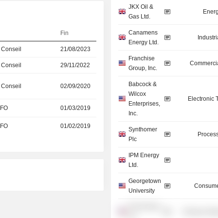
JKX Oil &
Energ
Gas Ltd.
Canamens
Fin
Industr
Energy Ltd.
 Conseil
21/08/2023
Franchise
Commercia
 Conseil
29/11/2022
Group, Inc.
Babcock &
 Conseil
02/09/2020
Wilcox
Electronic
Enterprises,
CFO
01/03/2019
Inc.
CFO
01/02/2019
Synthomer
Process
Plc
IPM Energy
Ltd.
Georgetown
Consume
University
Pivot Power,
Producer Man
Inc.