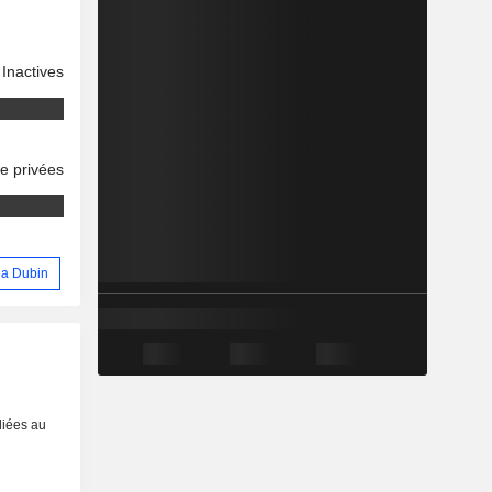
Inactives
se privées
hia Dubin
liées au