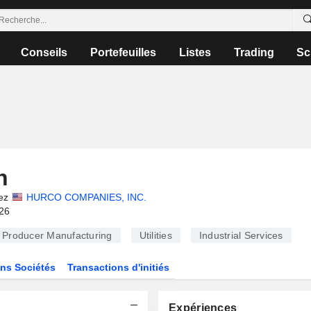
Conseils
Portefeuilles
Listes
Trading
Sc
n
ez
HURCO COMPANIES, INC.
026
Producer Manufacturing
Utilities
Industrial Services
ns Sociétés
Transactions d'initiés
Expériences