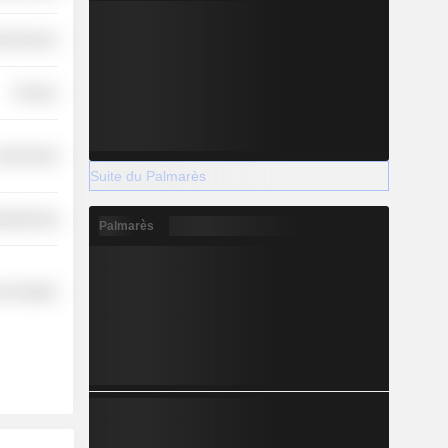
ial Services
Finance
overnment
Suite du Palmarès
ufacturing
Palmarès
 Durables