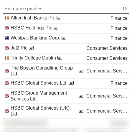
Entreprise privées
12
Allied Irish Banks Plc
Finance
HSBC Holdings Plc
Finance
Westpac Banking Corp.
Finance
Jet2 Plc
Consumer Services
Trinity College Dublin
Consumer Services
The Boston Consulting Group
Commercial Services
Ltd.
HSBC Global Services Ltd.
Finance
HSBC Group Management
Commercial Services
Services Ltd.
HSBC Global Services (UK)
Commercial Services
Ltd.
AIB Group plc
Finance