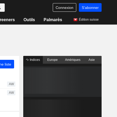
Connexion
S'abonner
reeners
Outils
Palmarès
Édition suisse
Indices
Europe
Amériques
Asie
ne liste
AW
AW