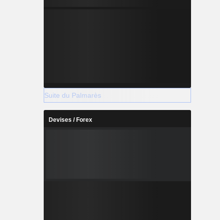
Suite du Palmarès
Devises / Forex