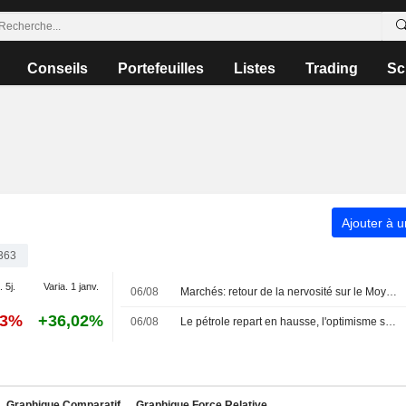
Conseils
Portefeuilles
Listes
Trading
Sc
Ajouter à u
363
. 5j.
Varia. 1 janv.
06/08
Marchés: retour de la nervosité sur le Moyen-Orient, records en Europe
83%
+36,02%
06/08
Le pétrole repart en hausse, l'optimisme sur un accord au Moyen-Orient s'effrite
Graphique Comparatif
Graphique Force Relative