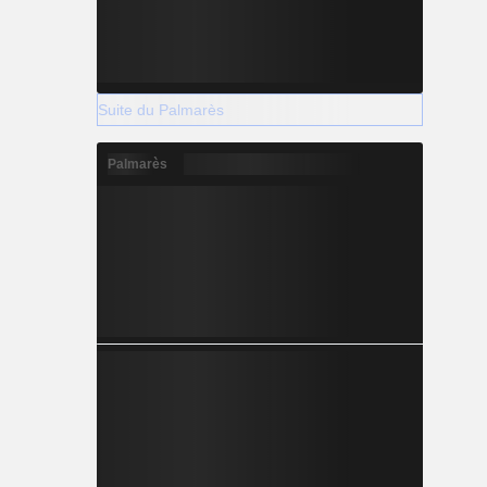
Suite du Palmarès
Palmarès