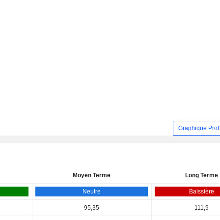
Graphique Pro
Moyen Terme
Long Terme
Neutre
Baissière
95,35
111,9