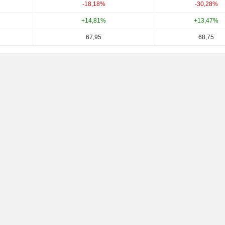
-18,18%
-30,28%
+14,81%
+13,47%
67,95
68,75