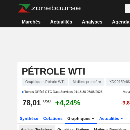
Marchés
Actualités
Analyses
Agenda
PÉTROLE WTI
Graphiques Pétrole WTI
Matière première
XD0015948
Temps Différé OTC Data Services
01:18:30 07/08/2026
Varia
78,01
+4,24%
USD
-9,
Synthèse
Cotations
Graphiques
Actualités
Analyse Technique
Graphique Statique
Matières Premières