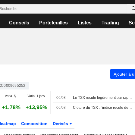
Conseils
Portefeuilles
Listes
Trading
Sc
Ajouter à u
XC0009695252
Varia. 5j.
Varia. 1 janv.
06/08
Le TSX recule légèrement par rapport à son sommet historique, plombé par les valeurs technologiques
+1,78%
+13,95%
06/08
Clôture du TSX : l'indice recule de son sommet historique, le repli de la technologie éclipsant la progression de l'énergie portée par le pétrole
Heatmap
Composition
Dérivés