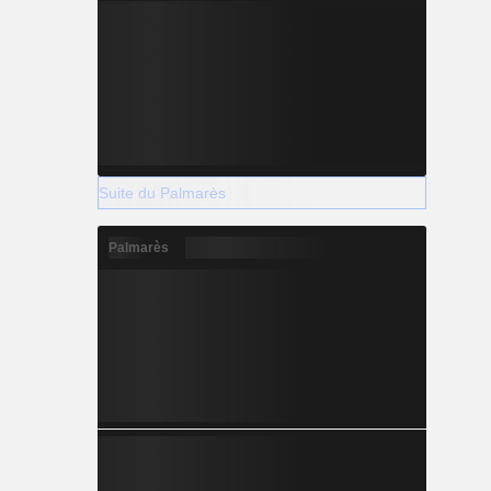
Suite du Palmarès
Palmarès