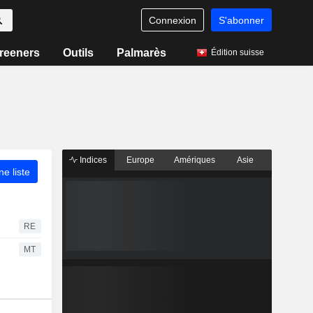
Connexion
S'abonner
reeners
Outils
Palmarès
Édition suisse
Indices
Europe
Amériques
Asie
ne liste
RE
MT