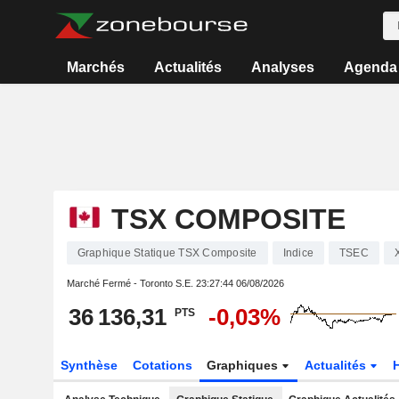
Marchés
Actualités
Analyses
Agenda
TSX COMPOSITE
Graphique Statique TSX Composite
Indice
TSEC
Marché Fermé - Toronto S.E.
23:27:44 06/08/2026
36 136,31
-0,03%
PTS
Synthèse
Cotations
Graphiques
Actualités