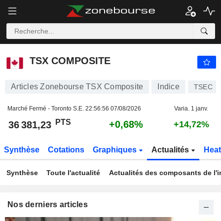
TSX COMPOSITE
36 381,23
PTS
+0,68%
TSX COMPOSITE
Articles Zonebourse TSX Composite
Indice
TSEC
Marché Fermé - Toronto S.E.
22:56:56 07/08/2026
Varia. 1 janv.
PTS
+0,68%
36 381,23
+14,72%
Synthèse
Cotations
Graphiques
Actualités
Hea
Synthèse
Toute l'actualité
Actualités des composants de l'i
Nos derniers articles