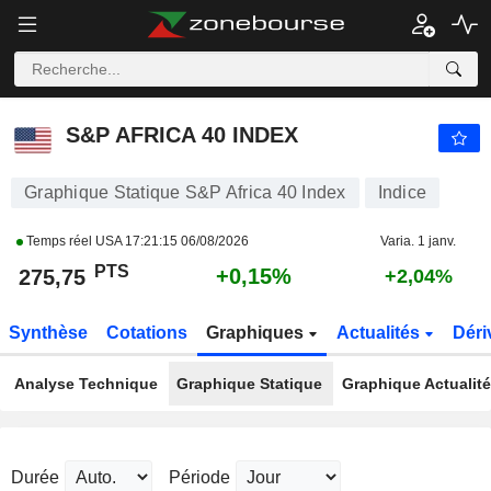
S&P AFRICA 40 INDEX
275,75
PTS
+0,15%
S&P AFRICA 40 INDEX
Graphique Statique S&P Africa 40 Index
Indice
Temps réel USA
17:21:15 06/08/2026
Varia. 1 janv.
PTS
+0,15%
275,75
+2,04%
Synthèse
Cotations
Graphiques
Actualités
Déri
Analyse Technique
Graphique Statique
Graphique Actualit
Durée
Période