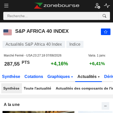
S&P AFRICA 40 INDEX
287,55
PTS
+4,16%
S&P AFRICA 40 INDEX
Actualités S&P Africa 40 Index
Indice
Marché Fermé - USA
23:27:18 07/08/2026
Varia. 1 janv.
PTS
+4,16%
287,55
+6,41%
Synthèse
Cotations
Graphiques
Actualités
Déri
Synthèse
Toute l'actualité
Actualités des composants de l'i
A la une