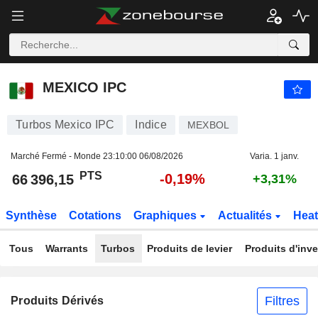
MEXICO IPC
66 396,15
PTS
-0,19%
MEXICO IPC
Turbos Mexico IPC
Indice
MEXBOL
Marché Fermé - Monde
23:10:00 06/08/2026
Varia. 1 janv.
PTS
-0,19%
66 396,15
+3,31%
Synthèse
Cotations
Graphiques
Actualités
Hea
Tous
Warrants
Turbos
Produits de levier
Produits d'inv
Filtres
Produits Dérivés