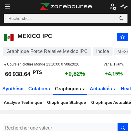
MEXICO IPC
66 938,64
PTS
+0,82%
MEXICO IPC
Graphique Force Relative Mexico IPC
Indice
MEXB
Cours en clôture Monde
23:10:00 07/08/2026
Varia. 1 janv.
PTS
+0,82%
66 938,64
+4,15%
Synthèse
Cotations
Graphiques
Actualités
Hea
Analyse Technique
Graphique Statique
Graphique Actualit