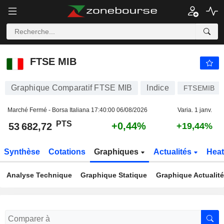
FTSE MIB
53 682,72
PTS
+0,44%
FTSE MIB
Graphique Comparatif FTSE MIB
Indice
FTSEMIB
Marché Fermé - Borsa Italiana
17:40:00 06/08/2026
Varia. 1 janv.
PTS
+0,44%
53 682,72
+19,44%
Synthèse
Cotations
Graphiques
Actualités
Hea
Analyse Technique
Graphique Statique
Graphique Actualit