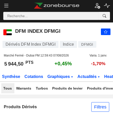
DFM INDEX DFMGI
5 944,50
PTS
+0,45%
DFM INDEX DFMGI
Dérivés DFM Index DFMGI
Indice
DFMGI
Marché Fermé - Dubai FM
12:59:43 07/08/2026
Varia. 1 janv.
PTS
+0,45%
5 944,50
-1,70%
Synthèse
Cotations
Graphiques
Actualités
Hea
Tous
Warrants
Turbos
Produits de levier
Produits d'inv
Filtres
Produits Dérivés