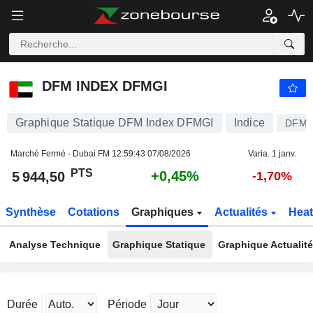
DFM INDEX DFMGI
5 944,50
PTS
+0,45%
DFM INDEX DFMGI
Graphique Statique DFM Index DFMGI
Indice
DFMG
Marché Fermé - Dubai FM
12:59:43 07/08/2026
Varia. 1 janv.
PTS
+0,45%
5 944,50
-1,70%
Synthèse
Cotations
Graphiques
Actualités
Hea
Analyse Technique
Graphique Statique
Graphique Actualit
Durée
Période