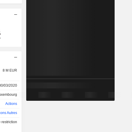
8 M EUR
30/03/2020
uxembourg
Actions
ions Autres
restriction