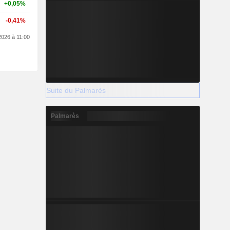
+0,05%
-0,41%
2026 à 11:00
Suite du Palmarès
Palmarès