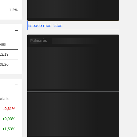
1.2%
Espace mes listes
Palmarès
uis
12/19
09/20
ariation
-0,61%
+0,93%
+1,53%