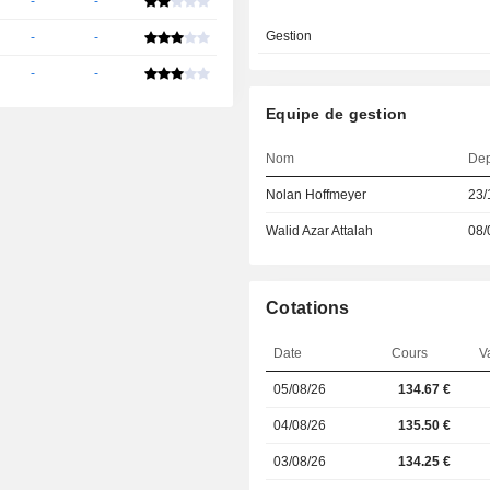
-
-
Gestion
-
-
-
-
Equipe de gestion
Nom
Dep
Nolan Hoffmeyer
23/
Walid Azar Attalah
08/
Cotations
Date
Cours
V
05/08/26
134.67 €
04/08/26
135.50 €
03/08/26
134.25 €