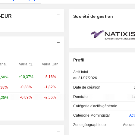
H-EUR
Société de gestion
Profil
aria.
Varia. 5j.
Varia. 1an
Poids
Actif total
+10,37%
-5,16%
4,77%
,50%
au 31/07/2026
-0,38%
-1,82%
4,32%
Date de création
,38%
Domicile
L
-0,89%
-2,36%
4,09%
,25%
Catégorie d'actifs générale
Catégorie Morningstar
Act
Zone géographique
Aucune 