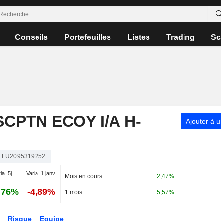
Conseils
Portefeuilles
Listes
Trading
Sc
CPTN ECOY I/A H-
Ajouter à u
LU2095319252
ia. 5j.
Varia. 1 janv.
Mois en cours
+2,47%
,76%
-4,89%
1 mois
+5,57%
Risque
Equipe