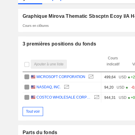
Graphique Mirova Thematic Sbscptn Ecoy I/A 
Cours en clôtures
3 premières positions du fonds
Cours
Ajouter à une liste
indicatif
V
MICROSOFT CORPORATION
499,64
USD
+2
NASDAQ, INC.
94,20
USD
-0
COSTCO WHOLESALE CORPORATION
944,31
USD
+0
Tout voir
Parts du fonds