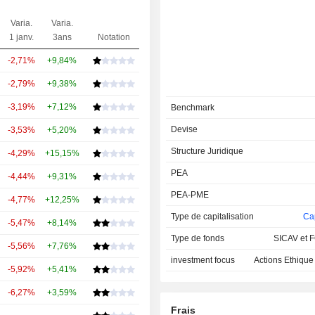
Varia.
Varia.
1 janv.
3ans
Notation
-2,71%
+9,84%
-2,79%
+9,38%
-3,19%
+7,12%
Benchmark
Devise
-3,53%
+5,20%
Structure Juridique
-4,29%
+15,15%
PEA
-4,44%
+9,31%
PEA-PME
-4,77%
+12,25%
Type de capitalisation
Cap
-5,47%
+8,14%
Type de fonds
SICAV et F
-5,56%
+7,76%
investment focus
Actions Ethique
-5,92%
+5,41%
-6,27%
+3,59%
Frais