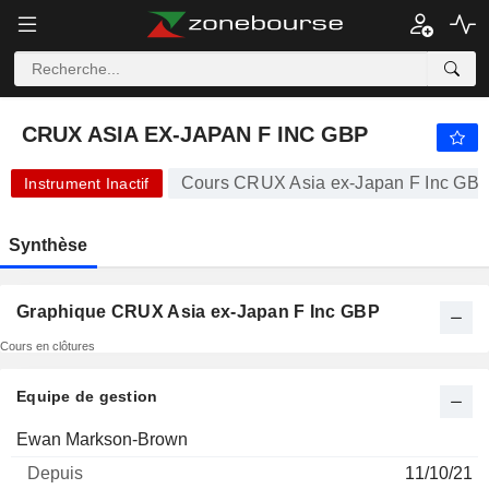
-.-
CRUX ASIA EX-JAPAN F INC GBP
-
£
-
%
CRUX ASIA EX-JAPAN F INC GBP
Cours CRUX Asia ex-Japan F Inc GB
Instrument Inactif
Synthèse
Graphique CRUX Asia ex-Japan F Inc GBP
Cours en clôtures
Equipe de gestion
Nom
Depuis
Ewan Markson-Brown
11/10/21