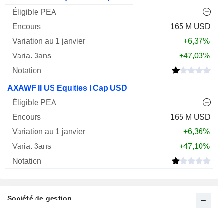
165 M USD
+6,37%
+47,03%
AXAWF II US Equities I Cap USD
165 M USD
+6,36%
+47,10%
Société de gestion