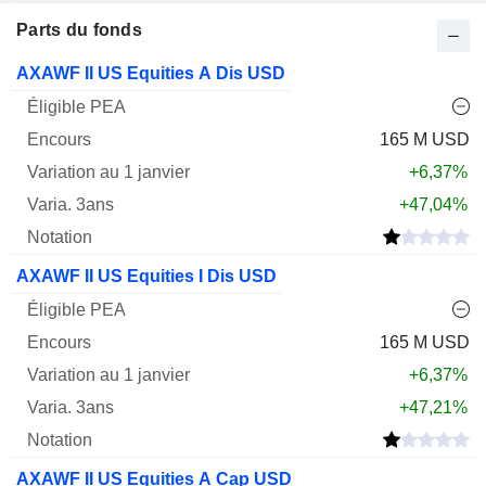
Parts du fonds
Varia.
AXAWF II US Equities A Dis USD
1
Varia.
Nom
PEA
Encours
janv.
3ans
Notation
165 M USD
+6,37%
+47,04%
AXAWF II US Equities I Dis USD
165 M USD
+6,37%
+47,21%
AXAWF II US Equities A Cap USD