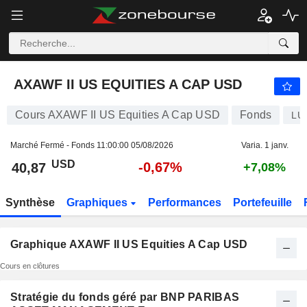
AXAWF II US EQUITIES A CAP USD
40,87
$
-0,67%
AXAWF II US EQUITIES A CAP USD
Cours AXAWF II US Equities A Cap USD
Fonds
LU
Marché Fermé - Fonds
11:00:00 05/08/2026
Varia. 1 janv.
USD
-0,67%
40,87
+7,08%
Synthèse
Graphiques
Performances
Portefeuille
Graphique AXAWF II US Equities A Cap USD
Cours en clôtures
Stratégie du fonds géré par BNP PARIBAS