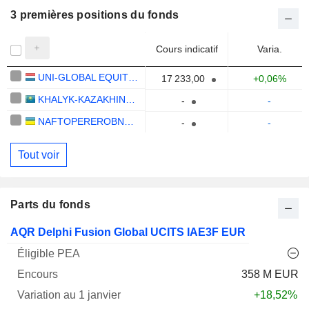
3 premières positions du fonds
Cours indicatif
Varia.
UNI-GLOBAL EQUITIES JAPAN SA-JPY
17 233,00
+0,06%
KHALYK-KAZAKHINSTRAKH AO
-
-
NAFTOPEREROBNYI KOMPLEKS - HALYCHYNA VAT
-
-
Tout voir
Parts du fonds
Varia.
AQR Delphi Fusion Global UCITS IAE3F EUR
1
Varia.
Nom
PEA
Encours
janv.
3ans
Notation
358 M EUR
+18,52%