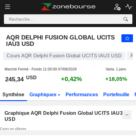
AQR DELPHI FUSION GLOBAL UCITS IAU3 USD
245,34
$
+0,42%
AQR DELPHI FUSION GLOBAL UCITS
IAU3 USD
Cours AQR Delphi Fusion Global UCITS IAU3 USD
F
Marché Fermé - Fonds
11:00:00 07/08/2026
Varia. 1 janv.
USD
+0,42%
245,34
+18,05%
Synthèse
Graphiques
Performances
Portefeuille
Graphique AQR Delphi Fusion Global UCITS IAU3
USD
Cours en clôtures