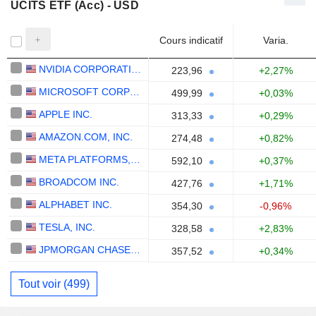
UCITS ETF (Acc) - USD
Cours indicatif
Varia.
NVIDIA CORPORATION
223,96
+2,27%
MICROSOFT CORPORATION
499,99
+0,03%
APPLE INC.
313,33
+0,29%
AMAZON.COM, INC.
274,48
+0,82%
META PLATFORMS, INC.
592,10
+0,37%
BROADCOM INC.
427,76
+1,71%
ALPHABET INC.
354,30
-0,96%
TESLA, INC.
328,58
+2,83%
JPMORGAN CHASE & CO.
357,52
+0,34%
Tout voir (499)