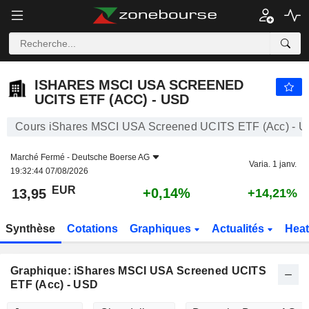
ISHARES MSCI USA SCREENED UCITS ETF (ACC) - USD
13,95
€
+0,14%
ISHARES MSCI USA SCREENED
UCITS ETF (ACC) - USD
Cours iShares MSCI USA Screened UCITS ETF (Acc) - 
Marché Fermé -
Deutsche Boerse AG
Varia. 1 janv.
19:32:44 07/08/2026
EUR
+0,14%
13,95
+14,21%
Synthèse
Cotations
Graphiques
Actualités
Hea
Graphique: iShares MSCI USA Screened UCITS
ETF (Acc) - USD