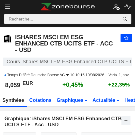
ISHARES MSCI EM ESG ENHANCED CTB UCITS ETF - ACC - USD
8,059
€
+0,45%
ISHARES MSCI EM ESG
ENHANCED CTB UCITS ETF - ACC
- USD
Cours iShares MSCI EM ESG Enhanced CTB UCITS ETF 
Temps Différé
Deutsche Boerse AG
10:10:15 10/08/2026
Varia. 1 janv.
EUR
+0,45%
8,059
+22,35%
Synthèse
Cotations
Graphiques
Actualités
Hea
Graphique: iShares MSCI EM ESG Enhanced CTB
UCITS ETF - Acc - USD