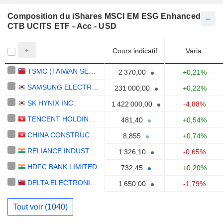
Composition du iShares MSCI EM ESG Enhanced
CTB UCITS ETF - Acc - USD
Cours indicatif
Varia.
TSMC (TAIWAN SEMICONDUCTOR MANUFACTURING COMPANY)
2 370,00
+0,21%
SAMSUNG ELECTRONICS CO., LTD.
231 000,00
+0,22%
SK HYNIX INC.
1 422 000,00
-4,88%
TENCENT HOLDINGS LIMITED
481,40
+0,54%
CHINA CONSTRUCTION BANK CORPORATION
8,855
+0,74%
RELIANCE INDUSTRIES LTD
1 326,10
-0,65%
HDFC BANK LIMITED
732,45
+0,20%
DELTA ELECTRONICS, INC.
1 650,00
-1,79%
Tout voir (1040)