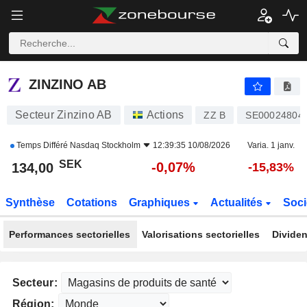
ZINZINO AB
134,00
kr
-0,07%
ZINZINO AB
Secteur Zinzino AB
Actions
ZZ B
SE00024804
Temps Différé
Nasdaq Stockholm
12:39:35 10/08/2026
Varia. 1 janv.
SEK
-0,07%
134,00
-15,83%
Synthèse
Cotations
Graphiques
Actualités
Soci
Performances sectorielles
Valorisations sectorielles
Dividen
Secteur:
Région: