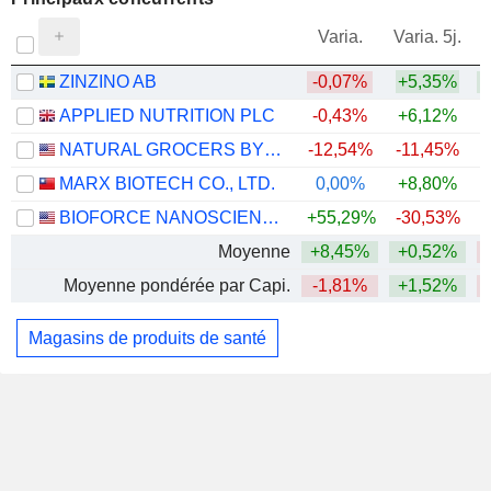
V
Varia.
Varia. 5j.
ZINZINO AB
-0,07%
+5,35%
APPLIED NUTRITION PLC
-0,43%
+6,12%
NATURAL GROCERS BY VITAMIN COTTAGE, INC.
-12,54%
-11,45%
MARX BIOTECH CO., LTD.
0,00%
+8,80%
BIOFORCE NANOSCIENCES HOLDINGS, INC.
+55,29%
-30,53%
Moyenne
+8,45%
+0,52%
Moyenne pondérée par Capi.
-1,81%
+1,52%
Magasins de produits de santé