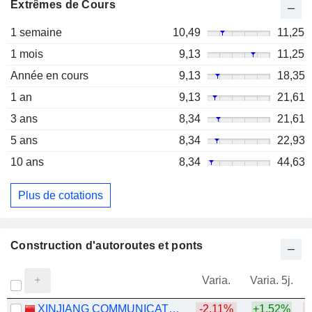
Extrêmes de Cours
1 semaine
10,49
11,25
1 mois
9,13
11,25
Année en cours
9,13
18,35
1 an
9,13
21,61
3 ans
8,34
21,61
5 ans
8,34
22,93
10 ans
8,34
44,63
Plus de cotations
Construction d'autoroutes et ponts
Varia.
Varia. 5j.
XINJIANG COMMUNICATIONS CONSTRUCTION GROUP CO., LTD.
-2,11%
+1,52%