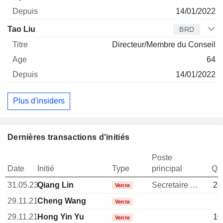
14/01/2022
Tao Liu
BRD
Directeur/Membre du Conseil
64
14/01/2022
Plus d'insiders
Dernières transactions d'initiés
Poste
Date
Initié
Type
principal
Qua
31.05.23
Qiang Lin
Secretaire general
28
Vente
29.11.21
Cheng Wang
7
Vente
29.11.21
Hong Yin Yu
10
Vente