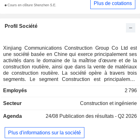
Plus de cotations
Cours en clôture Shenzhen S.E.
Profil Société
Xinjiang Communications Construction Group Co Ltd est
une société basée en Chine qui exerce principalement ses
activités dans le domaine de la maîtrise d'œuvre et de la
construction routière, ainsi que dans la vente de matériaux
de construction routière. La société opère à travers trois
segments. Le segment Construction est principalement
dédié à la fourniture de services de construction
Employés
2 796
d'infrastructures. Le segment Vente de matériaux est
principalement dédié à la vente de matériaux d'ingénierie.
Secteur
Construction et ingénierie
Le segment Études, conception, essais et autres est
principalement dédié à la fourniture de services de
Agenda
24/08
Publication des résultats - Q2 2026
conception et d'essais. La société exerce principalement ses
activités sur le marché national.
Plus d'informations sur la société