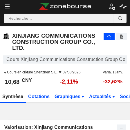
XINJIANG COMMUNICATIONS CONSTRUCTION GROUP CO., LTD.
10,68
¥
-2,11%
XINJIANG COMMUNICATIONS
CONSTRUCTION GROUP CO.,
LTD.
Cours Xinjiang Communications Construction Group Co., 
Cours en clôture
Shenzhen S.E.
07/08/2026
Varia. 1 janv.
CNY
-2,11%
10,68
-32,62%
Synthèse
Cotations
Graphiques
Actualités
Soci
Valorisation: Xinjiang Communications