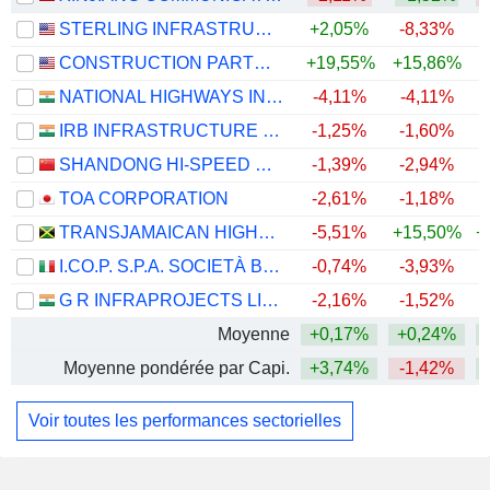
STERLING INFRASTRUCTURE, INC.
+2,05%
-8,33%
+
CONSTRUCTION PARTNERS, INC.
+19,55%
+15,86%
+
NATIONAL HIGHWAYS INFRA TRUST
-4,11%
-4,11%
+
IRB INFRASTRUCTURE DEVELOPERS LIMITED
-1,25%
-1,60%
SHANDONG HI-SPEED ROAD&BRIDGE GROUP CO., LTD.
-1,39%
-2,94%
TOA CORPORATION
-2,61%
-1,18%
TRANSJAMAICAN HIGHWAY LIMITED
-5,51%
+15,50%
+
I.CO.P. S.P.A. SOCIETÀ BENEFIT
-0,74%
-3,93%
+
G R INFRAPROJECTS LIMITED
-2,16%
-1,52%
Moyenne
+0,17%
+0,24%
+
Moyenne pondérée par Capi.
+3,74%
-1,42%
+
Voir toutes les performances sectorielles