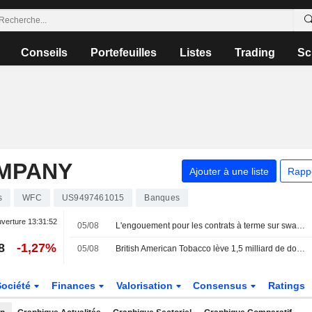
Conseils
Portefeuilles
Listes
Trading
Sc
MPANY
Ajouter à une liste
Rapp
s
WFC
US9497461015
Banques
uverture
13:31:52
05/08
L'engouement pour les contrats à terme sur swaps aux États-Unis signale une crainte de taux durablement élevés
8
-1,27%
05/08
British American Tobacco lève 1,5 milliard de dollars sur le marché obligataire
Société
Finances
Valorisation
Consensus
Ratings