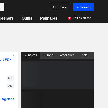
Connexion
S'abonner
reeners
Outils
Palmarès
Édition suisse
Indices
Europe
Amériques
Asie
ort PDF
RE
AN
Agenda
Secteur
Dérivés
Fonds et ETFs