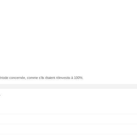
ériode concernée, comme s'ils étaient réinvestis à 100%.
y