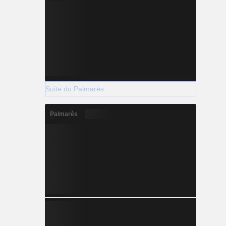
Suite du Palmarès
Palmarès