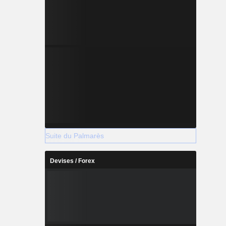
Suite du Palmarès
Devises / Forex