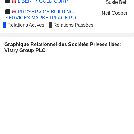
LIBERTY GOLD CORP.
Susie Bell
PROSERVICE BUILDING
Neil Cooper
SERVICES MARKETPLACE PLC
Relations Actives
Relations Passées
HELICAL PLC
Susan Farr
KIER GROUP PLC
Margaret Browne
Graphique Relationnel des Sociétés Privées liées:
SAVILLS PLC
Susie Bell
Vistry Group PLC
HENRY BOOT PLC
Earl Sibley
EBIQUITY PLC
Rob Woodward
Susan Farr
Ian Tyler
VP PLC
Alice Woodwark
THG PLC
Susan Farr
CREST NICHOLSON HOLDINGS
Vicky Cullen
PLC