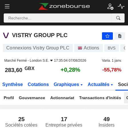
VISTRY GROUP PLC
283,60
p
+0,28%
VISTRY GROUP PLC
Connexions Vistry Group PLC
Actions
BVS
G
Marché Fermé -
London S.E.
17:35:04 07/08/2026
Varia. 1 janv.
GBX
+0,28%
283,60
-55,78%
Synthèse
Cotations
Graphiques
Actualités
Soci
Profil
Gouvernance
Actionnariat
Transactions d'initiés
25
17
49
Sociétés cotées
Entreprise privées
Insiders