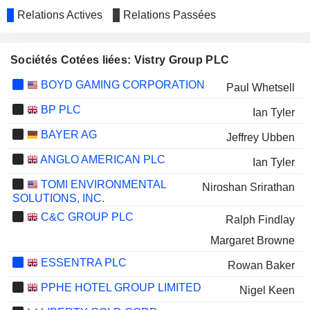
Relations Actives
Relations Passées
Sociétés Cotées liées: Vistry Group PLC
BOYD GAMING CORPORATION
Paul Whetsell
BP PLC
Ian Tyler
BAYER AG
Jeffrey Ubben
ANGLO AMERICAN PLC
Ian Tyler
TOMI ENVIRONMENTAL
Niroshan Srirathan
SOLUTIONS, INC.
C&C GROUP PLC
Ralph Findlay
Margaret Browne
ESSENTRA PLC
Rowan Baker
PPHE HOTEL GROUP LIMITED
Nigel Keen