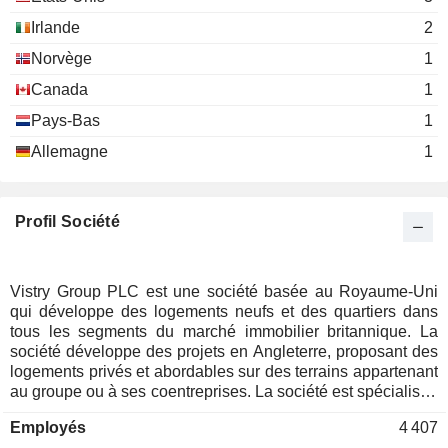
Irlande
2
Norvège
1
Canada
1
Pays-Bas
1
Allemagne
1
Profil Société
Vistry Group PLC est une société basée au Royaume-Uni
qui développe des logements neufs et des quartiers dans
tous les segments du marché immobilier britannique. La
société développe des projets en Angleterre, proposant des
logements privés et abordables sur des terrains appartenant
au groupe ou à ses coentreprises. La société est spécialisée
dans les partenariats avec des associations de logement et
Employés
4 407
d’autres entreprises du secteur public à travers l’Angleterre,