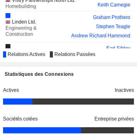
Vistry Partnerships North Ltd.
Keith Carnegie
Homebuilding
Graham Prothero
Linden Ltd.
Stephen Teagle
Engineering &
Construction
Andrew Richard Hammond
Earl Sibley
Elite Homes (Yorkshire) Ltd.
Relations Actives
Relations Passées
Keith Carnegie
Real Estate Development
Earl Sibley
Statistiques des Connexions
Linden Homes Chiltern Ltd.
Keith Carnegie
Engineering & Construction
Actives
Inactives
Graham Prothero
Linden Holdings Ltd.
Stephen Teagle
Miscellaneous Commercial Services
Earl Sibley
Sociétés cotées
Entreprise privées
Keith Carnegie
Earl Sibley
Linden London (Hammersmith) Ltd.