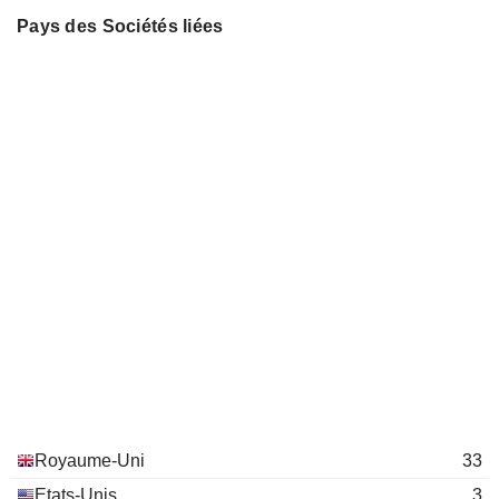
Pays des Sociétés liées
Stephen Teagle
Vistry Partnerships
Earl Sibley
(Wolverhampton) Ltd.
Homebuilding
Keith Carnegie
Earl Sibley
Linden Homes Western Ltd.
Keith Carnegie
Engineering & Construction
Earl Sibley
Linden North Ltd.
Keith Carnegie
Engineering & Construction
Royaume-Uni
33
Etats-Unis
3