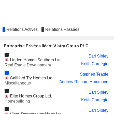
MJ GLEESON PLC
Graham Prothero
HARWORTH GROUP PLC
Alastair Lyons
FORTERRA PLC
Katherine Innes Ker
HILTON GRAND VACATIONS
Relations Actives
Relations Passées
Paul Whetsell
INC.
LUMI GRUPPEN
Rob Woodward
Entreprise Privées liées: Vistry Group PLC
STELRAD GROUP PLC
Katherine Innes Ker
Earl Sibley
Linden Homes Southern Ltd.
Keith Carnegie
Real Estate Development
Stephen Teagle
Galliford Try Homes Ltd.
Andrew Richard Hammond
Miscellaneous
Earl Sibley
Elite Homes Group Ltd.
Keith Carnegie
Homebuilding
Earl Sibley